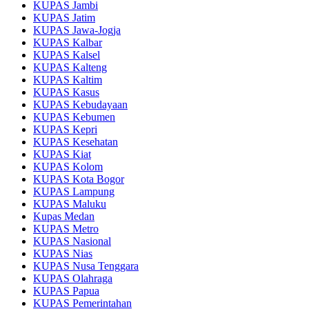
KUPAS Jambi
KUPAS Jatim
KUPAS Jawa-Jogja
KUPAS Kalbar
KUPAS Kalsel
KUPAS Kalteng
KUPAS Kaltim
KUPAS Kasus
KUPAS Kebudayaan
KUPAS Kebumen
KUPAS Kepri
KUPAS Kesehatan
KUPAS Kiat
KUPAS Kolom
KUPAS Kota Bogor
KUPAS Lampung
KUPAS Maluku
Kupas Medan
KUPAS Metro
KUPAS Nasional
KUPAS Nias
KUPAS Nusa Tenggara
KUPAS Olahraga
KUPAS Papua
KUPAS Pemerintahan