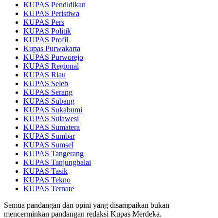
KUPAS Pendidikan
KUPAS Peristiwa
KUPAS Pers
KUPAS Politik
KUPAS Profil
Kupas Purwakarta
KUPAS Purworejo
KUPAS Regional
KUPAS Riau
KUPAS Seleb
KUPAS Serang
KUPAS Subang
KUPAS Sukabumi
KUPAS Sulawesi
KUPAS Sumatera
KUPAS Sumbar
KUPAS Sumsel
KUPAS Tangerang
KUPAS Tanjungbalai
KUPAS Tasik
KUPAS Tekno
KUPAS Ternate
Semua pandangan dan opini yang disampaikan bukan
mencerminkan pandangan redaksi Kupas Merdeka.