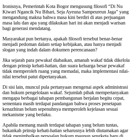
Ironisnya, Pemerintah Kota Bogor mengusung filosofi “Di Nu
Kiwari Ngancik Nu Bihari, Seja Ayeuna Sampeureun Jaga” yang
mengandung makna bahwa masa kini berdiri di atas perjuangan
masa lalu dan apa yang dilakukan hari ini akan menjadi warisan
bagi generasi mendatang.
Masyarakat pun bertanya, apakah filosofi tersebut benar-benar
menjadi pedoman dalam setiap kebijakan, atau hanya menjadi
slogan yang indah dalam dokumen perencanaan?
Jika sejarah para pewakaf diabaikan, amanah wakaf tidak dikelola
dengan prinsip kehati-hatian, dan suara keluarga besar pewakaf
tidak memperoleh ruang yang memadai, maka implementasi nilai-
nilai tersebut patut dipertanyakan.
Di sisi lain, muncul pula pertanyaan mengenai aspek administrasi
dan hukum pengelolaan wakaf. Sejumlah pihak mempertanyakan
mengapa berbagai tahapan pembangunan berjalan begitu cepat,
sementara masih terdapat pandangan bahwa proses penetapan
kenazhiran belum sepenuhnya memperoleh kejelasan sesuai
mekanisme yang berlaku.
Apabila memang masih terdapat tahapan yang belum tuntas,
bukankah prinsip kehati-hatian seharusnya lebih diutamakan agar
tidak menimbulkan persoalan hukum maupun sengketa baru di