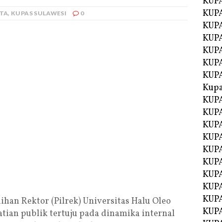
KUP
KUP
ITA
,
KUPAS SULAWESI
0
KUPA
KUPA
KUP
KUPA
KUP
Kupa
KUPA
KUPA
KUPA
KUPA
KUP
KUPA
KUPA
KUPA
KUP
han Rektor (Pilrek) Universitas Halu Oleo
KUP
ian publik tertuju pada dinamika internal