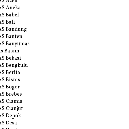
AS Aceh
AS Aneka
S Babel
S Bali
AS Bandung
S Banten
AS Banyumas
s Batam
S Bekasi
S Bengkulu
S Berita
S Bisnis
AS Bogor
S Brebes
S Ciamis
S Cianjur
AS Depok
AS Desa