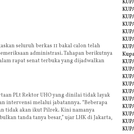
KUPA
KUPA
KUPA
KUP
KUPA
KUP
skan seluruh berkas 11 bakal calon telah
KUP
pemeriksaan administrasi. Tahapan berikutnya
Kup
dalam rapat senat terbuka yang dijadwalkan
KUP
KUPA
KUPA
KUPA
KUPA
aan PLt Rektor UHO yang dinilai tidak layak
KUP
n intervensi melalui jabatannya. “Beberapa
KUPA
n tidak akan ikut Pilrek. Kini namanya
KUPA
ulkan tanda tanya besar,” ujar LHK di Jakarta,
KUPA
KUPA