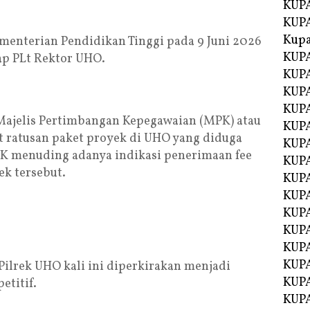
KUPA
KUPA
Kupa
nterian Pendidikan Tinggi pada 9 Juni 2026
KUPA
ap PLt Rektor UHO.
KUPA
KUPA
KUPA
 Majelis Pertimbangan Kepegawaian (MPK) atau
KUPA
 ratusan paket proyek di UHO yang diduga
KUP
HK menuding adanya indikasi penerimaan fee
KUP
ek tersebut.
KUPA
KUP
KUP
KUP
KUPA
KUPA
Pilrek UHO kali ini diperkirakan menjadi
KUPA
etitif.
KUPA