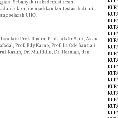
KUP
ggara. Sebanyak 11 akademisi resmi
KUP
calon rektor, menjadikan kontestasi kali ini
KUP
jang sejarah UHO.
KUPA
KUPA
KUP
a lain Prof. Ruslin, Prof. Takdir Saili, Assoc
KUP
afadal, Prof. Edy Karno, Prof. La Ode Santiaji
KUPA
’ruf Kasim, Dr. Muliddin, Dr. Herman, dan
KUPA
KUPA
KUPA
KUPA
KUPA
KUPA
KUPA
KUPA
KUP
KUP