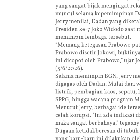
yang sangat bijak mengingat rek
muncul selama kepemimpinan D
Jerry menilai, Dadan yang diket
Presiden ke-7 Joko Widodo saat m
memimpin lembaga tersebut.
“Memang ketegasan Prabowo patut
Prabowo disetir Jokowi, buktiny
ini dicopot oleh Prabowo,” ujar 
(3/6/2026).
Selama memimpin BGN, Jerry men
digagas oleh Dadan. Mulai dari
listrik, pembagian kaos, sepatu
SPPG, hingga wacana program M
Menurut Jerry, berbagai ide ters
celah korupsi. “Ini ada indikasi
maka sangat berbahaya,” tegasny
Dugaan ketidakberesan di tubuh
yang baru-baru ini dilakukan ole