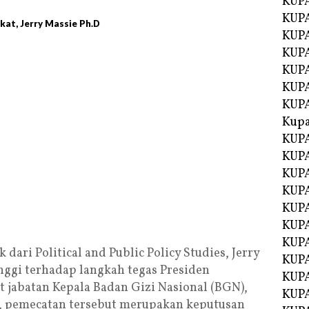
KUP
KUP
kat, Jerry Massie Ph.D
KUPA
KUPA
KUP
KUPA
KUP
Kupa
KUPA
KUPA
KUPA
KUPA
KUP
KUPA
KUPA
dari Political and Public Policy Studies, Jerry
KUPA
nggi terhadap langkah tegas Presiden
KUP
 jabatan Kepala Badan Gizi Nasional (BGN),
KUP
, pemecatan tersebut merupakan keputusan