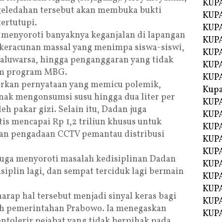
KUPA
eledahan tersebut akan membuka bukti
KUPA
tertutupi.
KUPA
ga menyoroti banyaknya keganjalan di lapangan
KUP
keracunan massal yang menimpa siswa-siswi,
KUPA
aluwarsa, hingga penganggaran yang tidak
KUP
lam program MBG.
KUP
arkan pernyataan yang memicu polemik,
Kup
nak mengonsumsi susu hingga dua liter per
KUP
oleh pakar gizi. Selain itu, Dadan juga
KUPA
is mencapai Rp 1,2 triliun khusus untuk
KUPA
 dan pengadaan CCTV pemantau distribusi
KUPA
KUPA
 juga menyoroti masalah kedisiplinan Dadan
KUP
isiplin lagi, dan sempat terciduk lagi bermain
KUPA
KUPA
harap hal tersebut menjadi sinyal keras bagi
KUPA
wah pemerintahan Prabowo. Ia menegaskan
KUPA
tolerir pejabat yang tidak berpihak pada