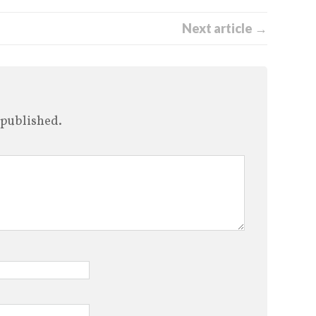
Next article →
 published.