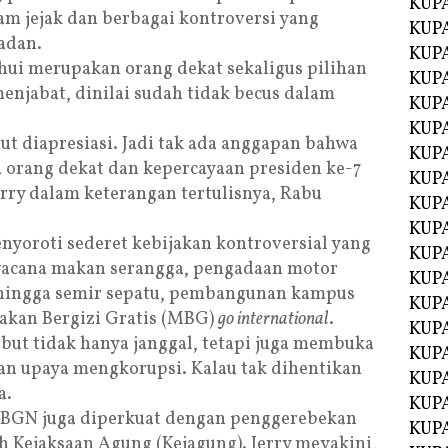
KUP
am jejak dan berbagai kontroversi yang
KUP
adan.
KUP
ahui merupakan orang dekat sekaligus pilihan
KUPA
enjabat, dinilai sudah tidak becus dalam
KUPA
KUP
 diapresiasi. Jadi tak ada anggapan bahwa
KUP
a orang dekat dan kepercayaan presiden ke-7
KUPA
Jerry dalam keterangan tertulisnya, Rabu
KUPA
KUPA
yoroti sederet kebijakan kontroversial yang
KUPA
 wacana makan serangga, pengadaan motor
KUPA
, hingga semir sepatu, pembangunan kampus
KUPA
akan Bergizi Gratis (MBG)
go international
.
KUPA
ebut tidak hanya janggal, tetapi juga membuka
KUPA
 dan upaya mengkorupsi. Kalau tak dihentikan
KUPA
a.
KUP
 BGN juga diperkuat dengan penggerebekan
KUP
h Kejaksaan Agung (Kejagung). Jerry meyakini,