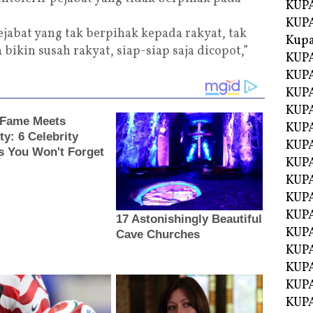
KUPA
KUPA
jabat yang tak berpihak kepada rakyat, tak
Kupa
bikin susah rakyat, siap-siap saja dicopot,”
KUPA
KUPA
KUPA
KUPA
KUPA
KUP
KUP
KUPA
KUP
KUP
KUP
KUPA
KUPA
KUPA
KUPA