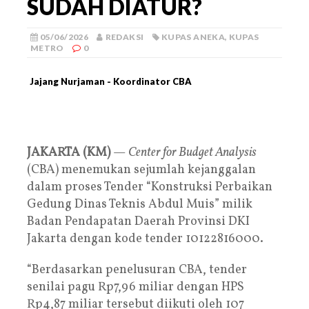
SUDAH DIATUR?
05/06/2026
REDAKSI
KUPAS ANEKA
,
KUPAS
METRO
0
Jajang Nurjaman - Koordinator CBA
JAKARTA (KM)
—
Center for Budget Analysis
(CBA) menemukan sejumlah kejanggalan
dalam proses Tender “Konstruksi Perbaikan
Gedung Dinas Teknis Abdul Muis” milik
Badan Pendapatan Daerah Provinsi DKI
Jakarta dengan kode tender 10122816000.
“Berdasarkan penelusuran CBA, tender
senilai pagu Rp7,96 miliar dengan HPS
Rp4,87 miliar tersebut diikuti oleh 107