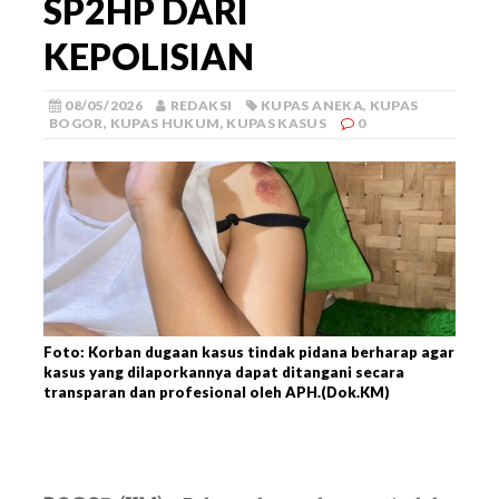
SP2HP DARI
KEPOLISIAN
08/05/2026
REDAKSI
KUPAS ANEKA
,
KUPAS
BOGOR
,
KUPAS HUKUM
,
KUPAS KASUS
0
Foto: Korban dugaan kasus tindak pidana berharap agar
kasus yang dilaporkannya dapat ditangani secara
transparan dan profesional oleh APH.(Dok.KM)