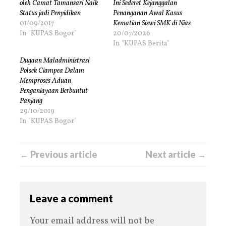
oleh Camat Tamansari Naik
Ini Sederet Kejanggalan
Status jadi Penyidikan
Penanganan Awal Kasus
01/09/2017
Kematian Siswi SMK di Nias
In "KUPAS Bogor"
20/07/2026
In "KUPAS Berita"
Dugaan Maladministrasi
Polsek Ciampea Dalam
Memproses Aduan
Penganiayaan Berbuntut
Panjang
29/10/2019
In "KUPAS Bogor"
← Previous article
Next article →
Leave a comment
Your email address will not be