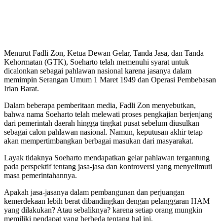
Menurut Fadli Zon, Ketua Dewan Gelar, Tanda Jasa, dan Tanda
Kehormatan (GTK), Soeharto telah memenuhi syarat untuk
dicalonkan sebagai pahlawan nasional karena jasanya dalam
memimpin Serangan Umum 1 Maret 1949 dan Operasi Pembebasan
Irian Barat.
Dalam beberapa pemberitaan media, Fadli Zon menyebutkan,
bahwa nama Soeharto telah melewati proses pengkajian berjenjang
dari pemerintah daerah hingga tingkat pusat sebelum diusulkan
sebagai calon pahlawan nasional. Namun, keputusan akhir tetap
akan mempertimbangkan berbagai masukan dari masyarakat.
Layak tidaknya Soeharto mendapatkan gelar pahlawan tergantung
pada perspektif tentang jasa-jasa dan kontroversi yang menyelimuti
masa pemerintahannya.
Apakah jasa-jasanya dalam pembangunan dan perjuangan
kemerdekaan lebih berat dibandingkan dengan pelanggaran HAM
yang dilakukan? Atau sebaliknya? karena setiap orang mungkin
memiliki pendapat yang berbeda tentang hal ini.