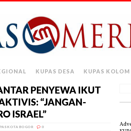
EGIONAL
KUPAS DESA
KUPAS KOLOM
 ANTAR PENYEWA IKUT
 AKTIVIS: “JANGAN-
O ISRAEL”
Adve
PAS KOTA BOGOR
0