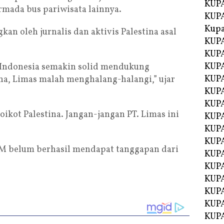
KUPA
ada bus pariwisata lainnya.
KUPA
Kupa
kan oleh jurnalis dan aktivis Palestina asal
KUPA
KUPA
KUPA
t Indonesia semakin solid mendukung
KUPA
na, Limas malah menghalang-halangi,” ujar
KUPA
KUP
oikot Palestina. Jangan-jangan PT. Limas ini
KUP
KUPA
KUP
KM belum berhasil mendapat tanggapan dari
KUP
KUP
KUPA
KUPA
KUPA
KUPA