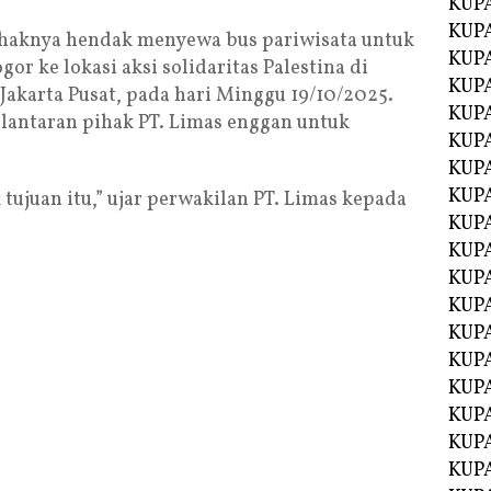
KUP
KUP
aknya hendak menyewa bus pariwisata untuk
KUP
 ke lokasi aksi solidaritas Palestina di
KUPA
Jakarta Pusat, pada hari Minggu 19/10/2025.
KUPA
lantaran pihak PT. Limas enggan untuk
KUP
KUP
KUPA
 tujuan itu,” ujar perwakilan PT. Limas kepada
KUPA
KUPA
KUPA
KUPA
KUPA
KUPA
KUPA
KUPA
KUP
KUP