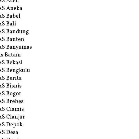
AS Aceh
AS Aneka
S Babel
S Bali
AS Bandung
S Banten
AS Banyumas
s Batam
S Bekasi
S Bengkulu
S Berita
S Bisnis
AS Bogor
S Brebes
S Ciamis
S Cianjur
AS Depok
AS Desa