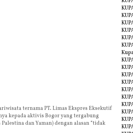
KUP
KUP
KUPA
KUPA
KUP
KUPA
KUP
Kupa
KUPA
KUPA
KUPA
KUPA
KUP
KUPA
KUPA
riwisata ternama PT. Limas Ekspres Eksekutif
KUPA
a kepada aktivis Bogor yang tergabung
KUP
 Palestina dan Yaman) dengan alasan “tidak
KUP