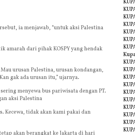
KUPA
KUPA
KUPA
KUP
rsebut, ia menjawab, “untuk aksi Palestina
KUPA
KUP
KUP
ik amarah dari pihak KOSPY yang hendak
Kup
KUP
KUPA
. Mau urusan Palestina, urusan kondangan,
KUPA
an gak ada urusan itu,” ujarnya.
KUPA
sering menyewa bus pariwisata dengan PT.
KUPA
n aksi Palestina
KUP
KUPA
. Kecewa, tidak akan kami pakai dan
KUPA
KUPA
KUPA
tap akan berangkat ke Jakarta di hari