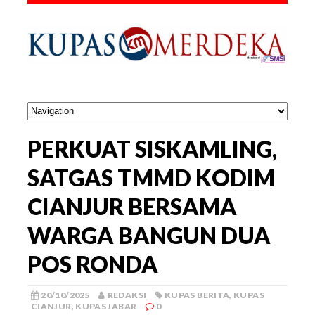
PERKUAT SISKAMLING,
SATGAS TMMD KODIM
CIANJUR BERSAMA
WARGA BANGUN DUA
POS RONDA
20/10/2025
REDAKSI
KUPAS BERITA
,
KUPAS
CIANJUR
,
KUPAS JABAR
0