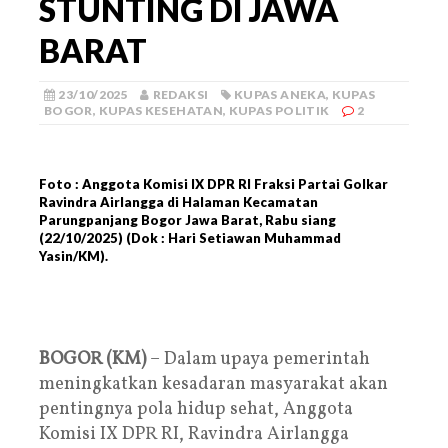
STUNTING DI JAWA
BARAT
23/10/2025
REDAKSI
KUPAS ANEKA
,
KUPAS
BOGOR
,
KUPAS KESEHATAN
,
KUPAS POLITIK
2
Foto : Anggota Komisi IX DPR RI Fraksi Partai Golkar
Ravindra Airlangga di Halaman Kecamatan
Parungpanjang Bogor Jawa Barat, Rabu siang
(22/10/2025) (Dok : Hari Setiawan Muhammad
Yasin/KM).
BOGOR (KM)
– Dalam upaya pemerintah
meningkatkan kesadaran masyarakat akan
pentingnya pola hidup sehat, Anggota
Komisi IX DPR RI, Ravindra Airlangga