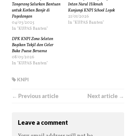
Tangerang Salurkan Bantuan
Intan Nurul Hikmah
untuk Korban Banjir di
Kunjungi KNPI School Legok
Pagedangan
21/01/2026
04/03/2025
In "KUPAS Banten"
In "KUPAS Banten"
DPK KNPI Zona Selatan
Bagikan Takjil dan Gelar
Buka Puasa Bersama
08/03/2026
In "KUPAS Banten"
KNPI
← Previous article
Next article →
Leave a comment