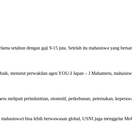
elama setahun dengan gaji 9-15 juta. Setelah itu mahasiswa yang bers
an baik, menurut perwakilan agen YOU-I Japan – J Mahameru, mahasis
u meliputi perindustrian, otomotif, perkebunan, peternakan, keperawa
ahasiswa/i bisa lebih berwawasan global, USNI juga menggelar MoU 