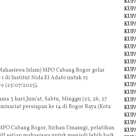
KUP
KUP
KUP
KUPA
KUPA
KUP
KUP
KUPA
KUPA
KUPA
ahasiswa Islam) MPO Cabang Bogor gelar
KUPA
 1 di Institut Nida El Adabi untuk 15
KUPA
e (25/07/2025).
KUPA
ma 3 hari,Jum’at, Sabtu, Minggu (25, 26, 27
KUPA
misariat persiapan ke 14 di Bogor Raya (Kota
KUPA
KUPA
KUP
PO Cabang Bogor, Sirhan Umasugi, pelatihan
KUP
ill setiap mahasiswa untuk menjadi lebih baik