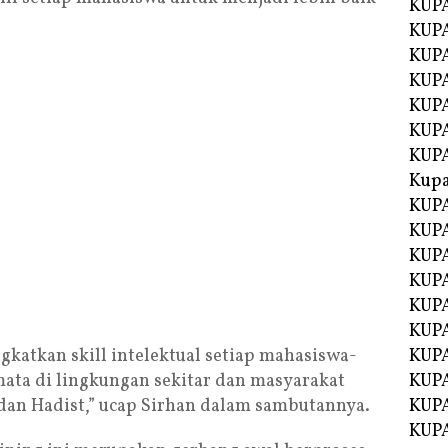
KUPA
KUPA
KUPA
KUP
KUPA
KUP
KUP
Kup
KUP
KUPA
KUPA
KUPA
KUPA
KUP
gkatkan skill intelektual setiap mahasiswa-
KUPA
ata di lingkungan sekitar dan masyarakat
KUPA
dan Hadist,” ucap Sirhan dalam sambutannya.
KUPA
KUPA