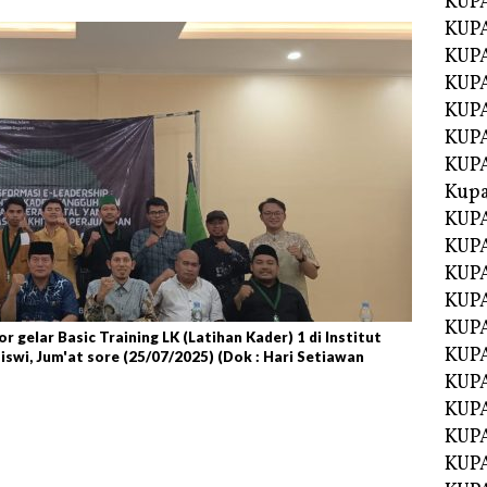
KUP
KUP
KUPA
KUPA
KUP
KUPA
KUP
Kupa
KUPA
KUPA
KUPA
KUPA
KUP
elar Basic Training LK (Latihan Kader) 1 di Institut
KUPA
swi, Jum'at sore (25/07/2025) (Dok : Hari Setiawan
KUPA
KUPA
KUP
KUP