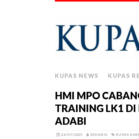
KUPAS NEWS
KUPAS R
HMI MPO CABAN
TRAINING LK1 DI
ADABI
26/07/2025
REDAKSI
KUPAS ANE