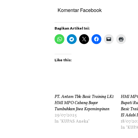
Komentar Facebook
Bagikan Artikel Ini:
Like this:
PT. Antam Tbk: Basic Training LK1
HMI MPO 
HMI MPO Cabang Bogor
Bupati Ru
Tumbuhkan Jiwa Kepemimpinan
Basic Trai
29/07/2025
El Adabi 
In "KUPAS Aneka"
18/07/20
In "KUPA