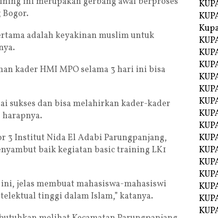
aining ini merupakan gerbang awal berproses
KUPA
 Bogor.
KUPA
Kupa
pertama adalah keyakinan muslim untuk
KUPA
nya.
KUPA
KUPA
han kader HMI MPO selama 3 hari ini bisa
KUPA
KUPA
KUP
esai sukses dan bisa melahirkan kader-kader
KUP
 harapnya.
KUPA
r 3 Institut Nida El Adabi Parungpanjang,
KUP
nyambut baik kegiatan basic training LK1
KUP
KUP
KUPA
 ini, jelas membuat mahasiswa-mahasiswi
KUPA
telektual tinggi dalam Islam,” katanya.
KUPA
KUPA