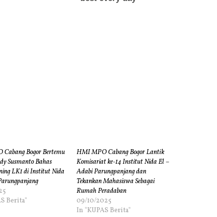
Cabang Bogor Bertemu
HMI MPO Cabang Bogor Lantik
dy Susmanto Bahas
Komisariat ke-14 Institut Nida El –
ning LK1 di Institut Nida
Adabi Parungpanjang dan
Parungpanjang
Tekankan Mahasiswa Sebagai
25
Rumah Peradaban
S Berita"
09/10/2025
In "KUPAS Berita"