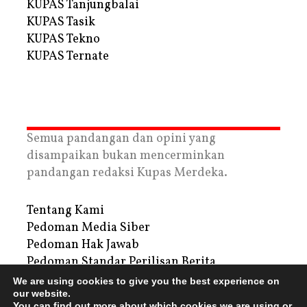
KUPAS Tanjungbalai
KUPAS Tasik
KUPAS Tekno
KUPAS Ternate
Semua pandangan dan opini yang
disampaikan bukan mencerminkan
pandangan redaksi Kupas Merdeka.
Tentang Kami
Pedoman Media Siber
Pedoman Hak Jawab
Pedoman Standar Perilisan Berita
Privacy Policy
We are using cookies to give you the best experience on
Periklanan
our website.
You can find out more about which cookies we are using or