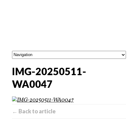
IMG-20250511-
WA0047
← Back to article