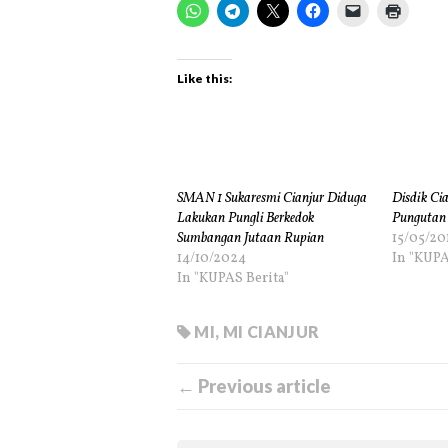
Like this:
SMAN 1 Sukaresmi Cianjur Diduga
Disdik Ci
Lakukan Pungli Berkedok
Pungutan
Sumbangan Jutaan Rupian
15/05/20
14/10/2024
In "KUPA
In "KUPAS Berita"
MI
,
MI CIANJUR
← Previous article