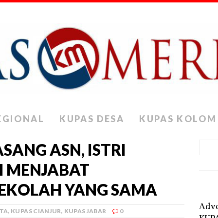
EGIONAL
KUPAS DESA
KUPAS KOLOM
SANG ASN, ISTRI
H MENJABAT
SEKOLAH YANG SAMA
Adve
ITA
,
KUPAS CIANJUR
,
KUPAS JABAR
0