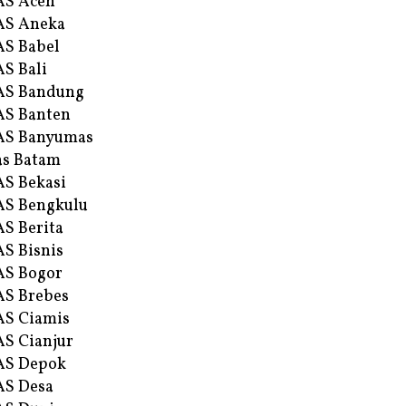
AS Aceh
AS Aneka
S Babel
S Bali
AS Bandung
S Banten
AS Banyumas
s Batam
S Bekasi
S Bengkulu
S Berita
S Bisnis
AS Bogor
S Brebes
S Ciamis
S Cianjur
AS Depok
AS Desa