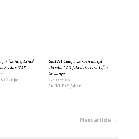
anjur “Larang Keras”
SMPN 1 Cianjur Bangun Masjid
 di SD dan SMP
Bernilai 600 Juta dari Hasil Infaq
17
Siswanya
S Cianjur"
13/04/2016
In "KUPAS Jabar"
Next article →