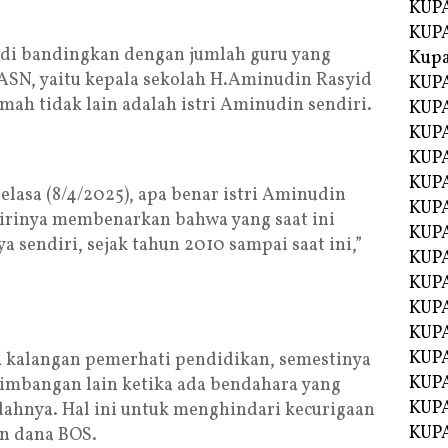
KUPA
KUPA
a di bandingkan dengan jumlah guru yang
Kupa
ASN, yaitu kepala sekolah H.Aminudin Rasyid
KUPA
h tidak lain adalah istri Aminudin sendiri.
KUPA
KUPA
KUPA
KUPA
Selasa (8/4/2025), apa benar istri Aminudin
KUP
irinya membenarkan bahwa yang saat ini
KUP
a sendiri, sejak tahun 2010 sampai saat ini,”
KUPA
KUP
KUP
KUP
KUPA
 kalangan pemerhati pendidikan, semestinya
KUPA
imbangan lain ketika ada bendahara yang
KUPA
olahnya. Hal ini untuk menghindari kecurigaan
KUPA
an dana BOS.