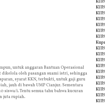
KUPA
KUPA
KUPA
KUP
KUPA
KUP
KUP
Kup
KUP
KUPA
KUPA
KUPA
impun, untuk anggaran Bantuan Operasional
KUPA
t dikelola oleh pasangan suami istri, sehingga
KUP
paran, syarat KKN, terbukti, untuk gaji guru
KUPA
iah, jauh di bawah UMP Cianjur. Sementara
KUPA
20 siswa/i. Tentu semua tahu bahwa kucuran
KUPA
n juta rupiah.
KUPA