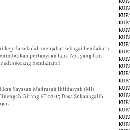
KUP
KUP
KUP
KUPA
KUPA
KUP
KUP
tri kepala sekolah menjabat sebagai bendahara
KUPA
enimbulkan pertanyaan lain. Apa yang lain
KUPA
njadi seorang bendahara?
KUPA
KUPA
KUPA
KUPA
idikan Yayasan Madrasah Ibtidaiyah (MI)
KUPA
inengah Girang RT 02/13 Desa Sukanagalih,
KUPA
jur.
KUPA
KUP
KUP