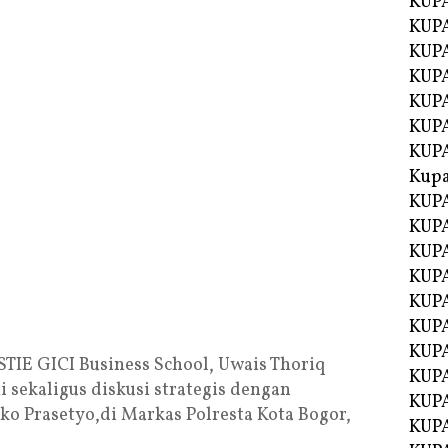
KUP
KUP
KUPA
KUPA
KUP
KUPA
KUP
Kupa
KUPA
KUPA
KUPA
KUPA
KUP
KUPA
KUPA
TIE GICI Business School, Uwais Thoriq
KUPA
sekaligus diskusi strategis dengan
KUP
ko Prasetyo,di Markas Polresta Kota Bogor,
KUP