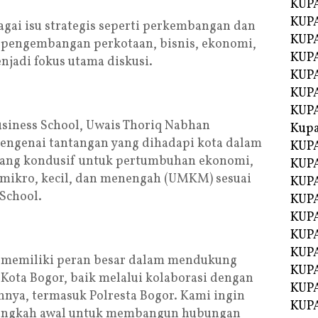
KUPA
KUPA
gai isu strategis seperti perkembangan dan
KUPA
l pengembangan perkotaan, bisnis, ekonomi,
KUP
njadi fokus utama diskusi.
KUPA
KUP
KUP
siness School, Uwais Thoriq Nabhan
Kup
genai tantangan yang dihadapi kota dalam
KUP
yang kondusif untuk pertumbuhan ekonomi,
KUPA
 mikro, kecil, dan menengah (UMKM) sesuai
KUPA
School.
KUPA
KUPA
KUP
KUPA
 memiliki peran besar dalam mendukung
KUPA
ota Bogor, baik melalui kolaborasi dengan
KUPA
nya, termasuk Polresta Bogor. Kami ingin
KUPA
 langkah awal untuk membangun hubungan