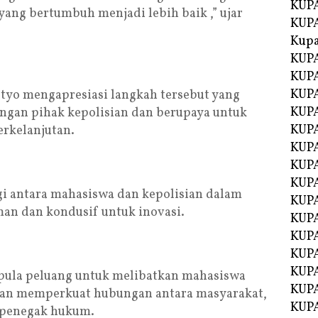
KUPA
yang bertumbuh menjadi lebih baik ,” ujar
KUPA
Kupa
KUPA
KUPA
KUPA
tyo mengapresiasi langkah tersebut yang
KUPA
ngan pihak kepolisian dan berupaya untuk
KUPA
rkelanjutan.
KUP
KUP
KUPA
gi antara mahasiswa dan kepolisian dalam
KUP
an dan kondusif untuk inovasi.
KUP
KUP
KUPA
KUPA
 pula peluang untuk melibatkan mahasiswa
KUPA
kan memperkuat hubungan antara masyarakat,
KUPA
t penegak hukum.