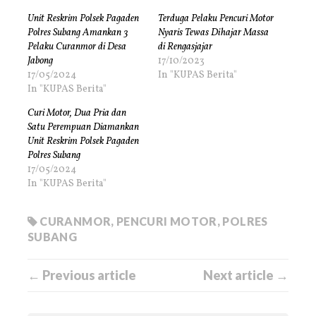
Unit Reskrim Polsek Pagaden
Terduga Pelaku Pencuri Motor
Polres Subang Amankan 3
Nyaris Tewas Dihajar Massa
Pelaku Curanmor di Desa
di Rengasjajar
Jabong
17/10/2023
17/05/2024
In "KUPAS Berita"
In "KUPAS Berita"
Curi Motor, Dua Pria dan
Satu Perempuan Diamankan
Unit Reskrim Polsek Pagaden
Polres Subang
17/05/2024
In "KUPAS Berita"
CURANMOR
,
PENCURI MOTOR
,
POLRES
SUBANG
← Previous article
Next article →