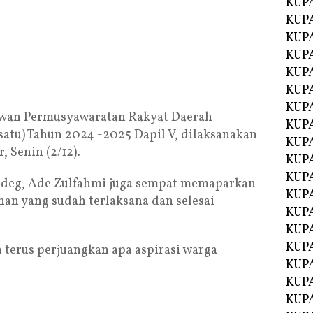
KUP
KUP
KUP
KUPA
KUPA
KUP
KUP
wan Permusyawaratan Rakyat Daerah
KUPA
satu) Tahun 2024 -2025 Dapil V, dilaksanakan
KUPA
, Senin (2/12).
KUPA
KUPA
gudeg, Ade Zulfahmi juga sempat memaparkan
KUPA
nan yang sudah terlaksana dan selesai
KUPA
KUPA
KUPA
terus perjuangkan apa aspirasi warga
KUPA
KUP
KUP