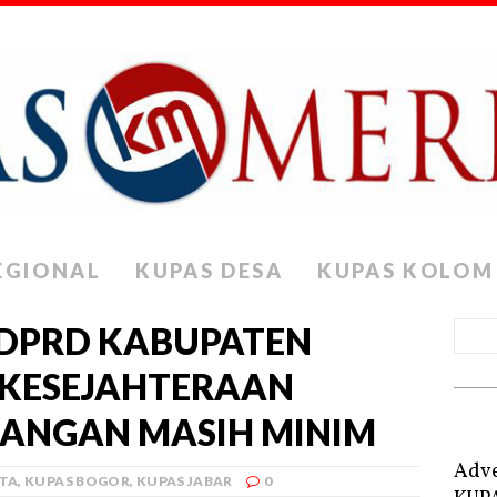
EGIONAL
KUPAS DESA
KUPAS KOLOM
 DPRD KABUPATEN
: KESEJAHTERAAN
ANGAN MASIH MINIM
Adve
ITA
,
KUPAS BOGOR
,
KUPAS JABAR
0