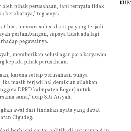
KUPA
r oleh pihak perusahaan, tapi ternyata tidak
a berobatnya,” tegasnya.
it bisa mencari solusi dari apa yang terjadi
ayah pertambangan, supaya tidak ada lagi
erhadap pegawainya.
isyah, memberikan solusi agar para karyawan
g kepada pihak perusahaan.
aan, karena setiap perusahaan punya
 jika masih terjadi hal demikian silahkan
(anggota DPRD kabupaten Bogor) untuk
ersama sama,” ucap Siti Aisyah.
ngkah awal dari tindakan nyata yang dapat
atan Cigudeg.
ari berbagai partai politik, di antaranya Aan