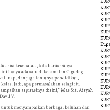
KUPA
KUPA
KUPA
KUP
KUPA
KUP
KUP
Kup
KUP
KUPA
KUPA
ua sisi kesehatan , kita harus punya
KUPA
 ini hanya ada satu di kecamatan Cigudeg
KUPA
t inap, dan juga tentunya pendidikan,
KUP
elas. Jadi, apa permasalahan selagi itu
KUPA
mpaikan aspirasinya disini,” jelas Siti Aisyah
KUPA
avil V.
KUPA
KUPA
 untuk menyampaikan berbagai keluhan dan