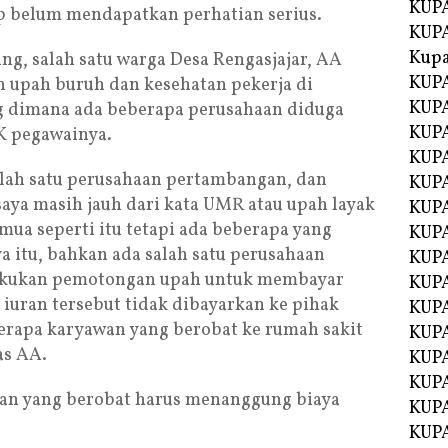
KUPA
ap belum mendapatkan perhatian serius.
KUPA
Kupa
ung, salah satu warga Desa Rengasjajar, AA
KUPA
upah buruh dan kesehatan pekerja di
KUPA
g dimana ada beberapa perusahaan diduga
KUPA
K pegawainya.
KUPA
alah satu perusahaan pertambangan, dan
KUPA
saya masih jauh dari kata UMR atau upah layak
KUP
a seperti itu tetapi ada beberapa yang
KUP
 itu, bahkan ada salah satu perusahaan
KUPA
akukan pemotongan upah untuk membayar
KUP
 iuran tersebut tidak dibayarkan ke pihak
KUP
berapa karyawan yang berobat ke rumah sakit
KUP
las AA.
KUPA
KUPA
wan yang berobat harus menanggung biaya
KUPA
KUPA