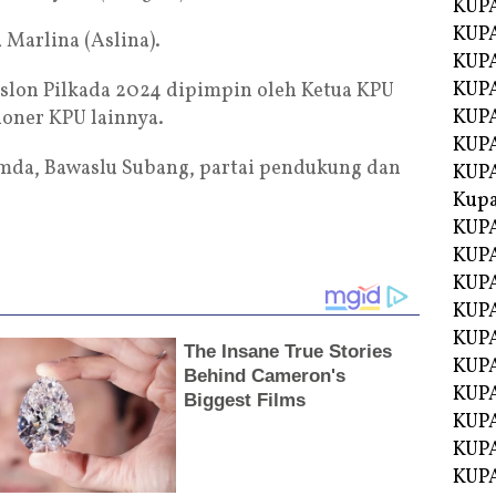
KUPA
KUPA
Marlina (Aslina).
KUPA
KUP
slon Pilkada 2024 dipimpin oleh Ketua KPU
KUPA
oner KPU lainnya.
KUP
mda, Bawaslu Subang, partai pendukung dan
KUP
Kup
KUP
KUPA
KUPA
KUPA
KUPA
KUP
KUPA
KUPA
KUPA
KUPA