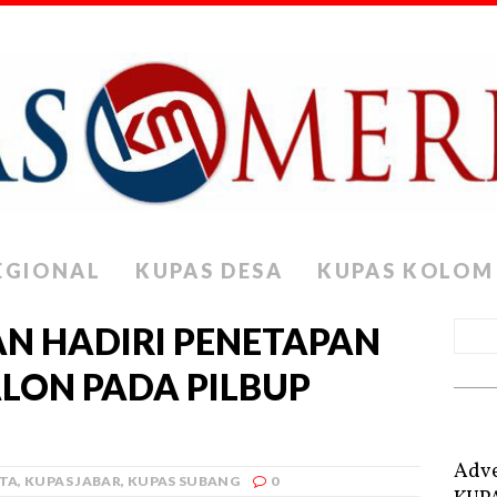
EGIONAL
KUPAS DESA
KUPAS KOLOM
N HADIRI PENETAPAN
LON PADA PILBUP
Adve
ITA
,
KUPAS JABAR
,
KUPAS SUBANG
0