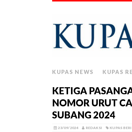
KUPAS NEWS
KUPAS R
KETIGA PASANGA
NOMOR URUT CA
SUBANG 2024
23/09/2024
REDAKSI
KUPAS BER