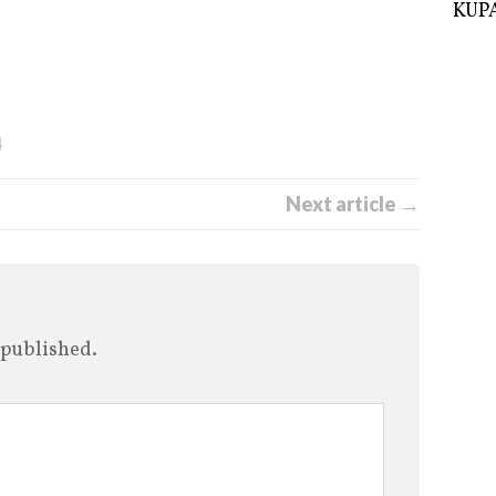
KUPA
4
Next article →
 published.