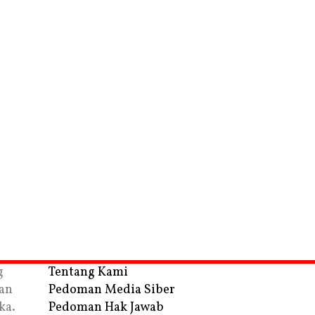
g
Tentang Kami
an
Pedoman Media Siber
ka.
Pedoman Hak Jawab