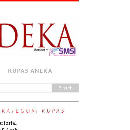
KUPAS ANEKA
KATEGORI KUPAS
rtorial