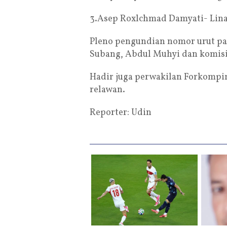
3.Asep Roxlchmad Damyati- Lina 
Pleno pengundian nomor urut pa
Subang, Abdul Muhyi dan komisi
Hadir juga perwakilan Forkompi
relawan.
Reporter: Udin