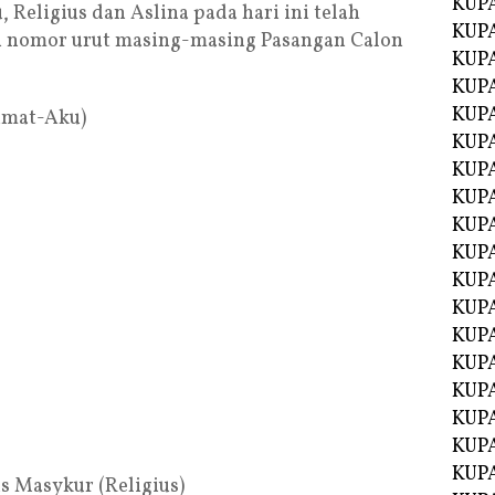
KUP
 Religius dan Aslina pada hari ini telah
KUP
i nomor urut masing-masing Pasangan Calon
KUP
KUPA
KUPA
Jimat-Aku)
KUP
KUP
KUPA
KUPA
KUPA
KUPA
KUPA
KUPA
KUPA
KUPA
KUPA
KUP
KUP
s Masykur (Religius)