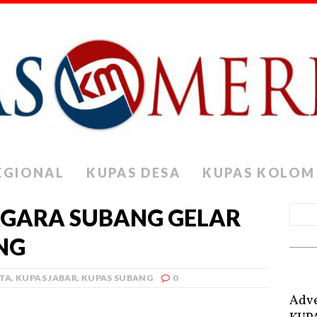
EGIONAL
KUPAS DESA
KUPAS KOLOM
GARA SUBANG GELAR
NG
ITA
,
KUPAS JABAR
,
KUPAS SUBANG
0
Adve