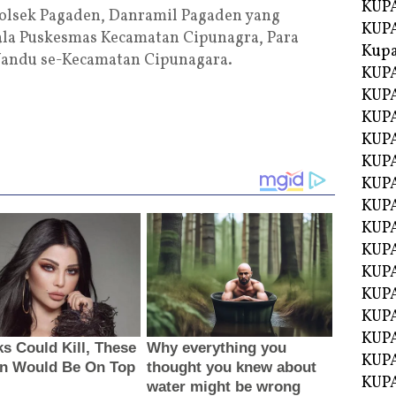
KUPA
olsek Pagaden, Danramil Pagaden yang
KUPA
ala Puskesmas Kecamatan Cipunagra, Para
Kupa
 Yandu se-Kecamatan Cipunagara.
KUPA
KUPA
KUPA
KUPA
KUPA
KUP
KUP
KUPA
KUP
KUP
KUP
KUPA
KUPA
KUPA
KUPA