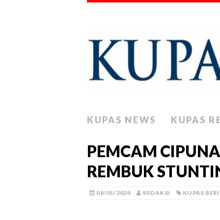
KUPAS NEWS
KUPAS R
PEMCAM CIPUNA
REMBUK STUNTI
08/05/2024
REDAKSI
KUPAS BER