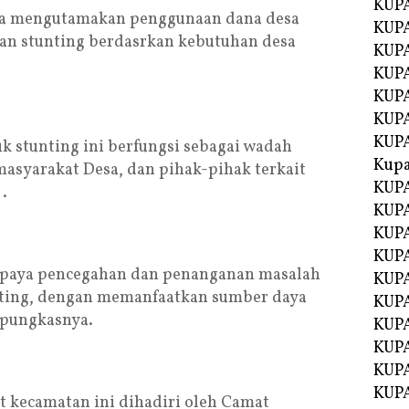
KUPA
esa mengutamakan penggunaan dana desa
KUPA
n stunting berdasrkan kebutuhan desa
KUPA
KUP
KUPA
KUP
KUP
k stunting ini berfungsi sebagai wadah
Kup
masyarakat Desa, dan pihak-pihak terkait
KUP
.
KUPA
KUPA
KUPA
upaya pencegahan dan penanganan masalah
KUPA
unting, dengan memanfaatkan sumber daya
KUP
 pungkasnya.
KUPA
KUPA
KUPA
KUPA
t kecamatan ini dihadiri oleh Camat