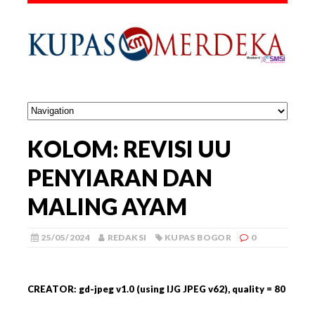
KOLOM: REVISI UU
PENYIARAN DAN
MALING AYAM
25/05/2024
REDAKSI
KUPAS BOGOR
0
CREATOR: gd-jpeg v1.0 (using IJG JPEG v62), quality = 80