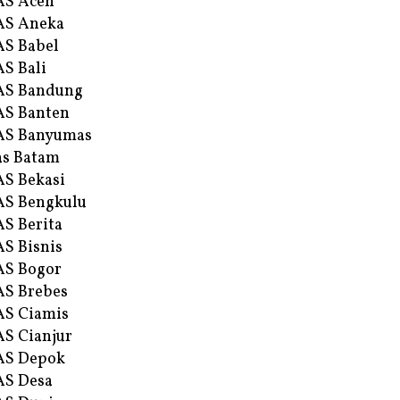
AS Aceh
AS Aneka
S Babel
S Bali
AS Bandung
S Banten
AS Banyumas
s Batam
S Bekasi
S Bengkulu
S Berita
S Bisnis
AS Bogor
S Brebes
S Ciamis
S Cianjur
AS Depok
AS Desa