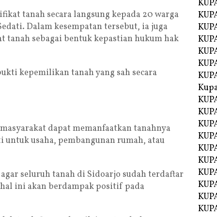
KUPA
ifikat tanah secara langsung kepada 20 warga
KUPA
edati. Dalam kesempatan tersebut, ia juga
KUPA
at tanah sebagai bentuk kepastian hukum hak
KUP
KUPA
KUP
bukti kepemilikan tanah yang sah secara
KUP
Kup
KUP
KUPA
KUPA
h, masyarakat dapat memanfaatkan tanahnya
KUPA
ti untuk usaha, pembangunan rumah, atau
KUPA
KUP
KUPA
agar seluruh tanah di Sidoarjo sudah terdaftar
KUPA
hal ini akan berdampak positif pada
KUPA
KUPA