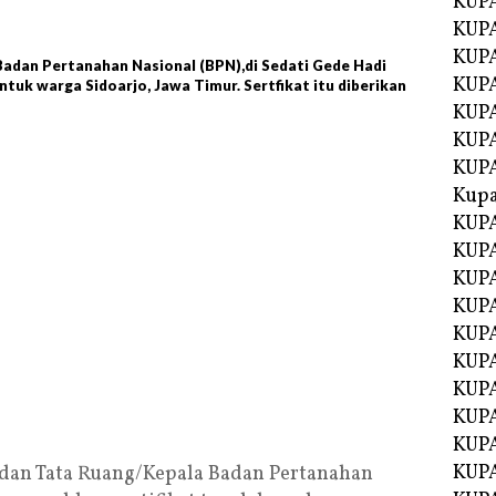
KUP
KUP
KUPA
Badan Pertanahan Nasional (BPN),di Sedati Gede Hadi
KUPA
tuk warga Sidoarjo, Jawa Timur. Sertfikat itu diberikan
KUP
KUPA
KUP
Kupa
KUPA
KUPA
KUPA
KUPA
KUP
KUPA
KUPA
KUPA
KUP
KUP
 dan Tata Ruang/Kepala Badan Pertanahan