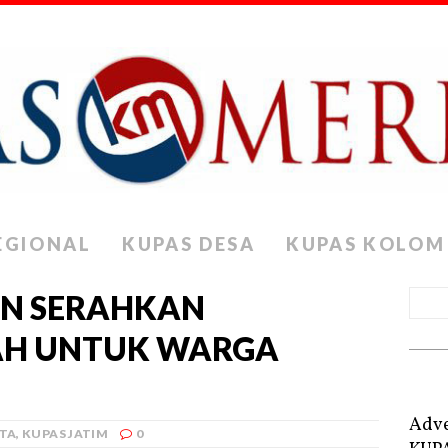
EGIONAL
KUPAS DESA
KUPAS KOLOM
PN SERAHKAN
NAH UNTUK WARGA
Adve
ITA
,
KUPAS JATIM
0