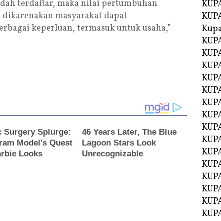
sudah terdaftar, maka nilai pertumbuhan
KUPA
i dikarenakan masyarakat dapat
KUPA
rbagai keperluan, termasuk untuk usaha,”
Kupa
KUPA
KUPA
KUPA
KUPA
KUPA
KUP
KUP
KUPA
KUP
KUP
KUP
KUPA
KUPA
KUPA
KUPA