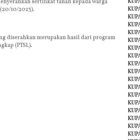
KUP
menyerahkan sertifikat tanah kepada warga
KUP
 (20/10/2023).
KUP
KUPA
KUPA
ang diserahkan merupakan hasil dari program
KUP
ngkap (PTSL).
KUP
KUPA
KUPA
KUPA
KUPA
KUPA
KUPA
KUPA
KUPA
KUPA
KUP
KUP