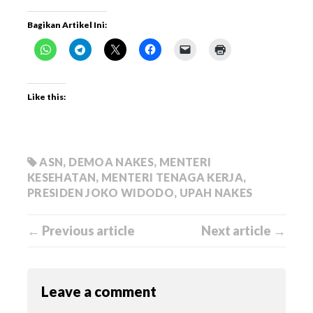
Bagikan Artikel Ini:
Like this:
ASN
,
DEMOA NAKES
,
MENTERI
KESEHATAN
,
MENTERI TENAGA KERJA
,
PRESIDEN JOKO WIDODO
,
UPAH NAKES
← Previous article
Next article →
Leave a comment