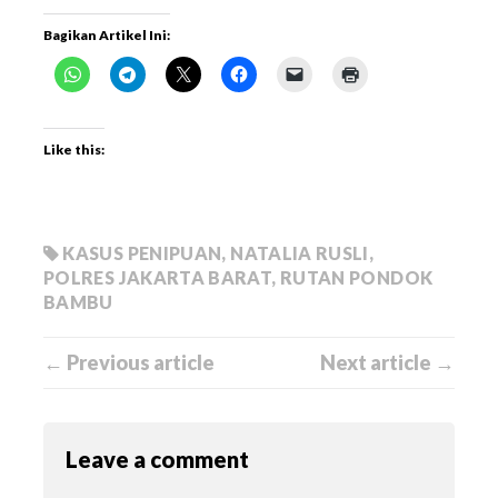
Bagikan Artikel Ini:
Like this:
KASUS PENIPUAN
,
NATALIA RUSLI
,
POLRES JAKARTA BARAT
,
RUTAN PONDOK
BAMBU
← Previous article
Next article →
Leave a comment