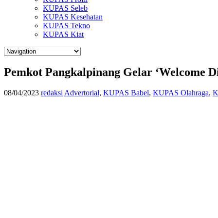
KUPAS Seleb
KUPAS Kesehatan
KUPAS Tekno
KUPAS Kiat
Pemkot Pangkalpinang Gelar ‘Welcome Di
08/04/2023
redaksi
Advertorial
,
KUPAS Babel
,
KUPAS Olahraga
,
K