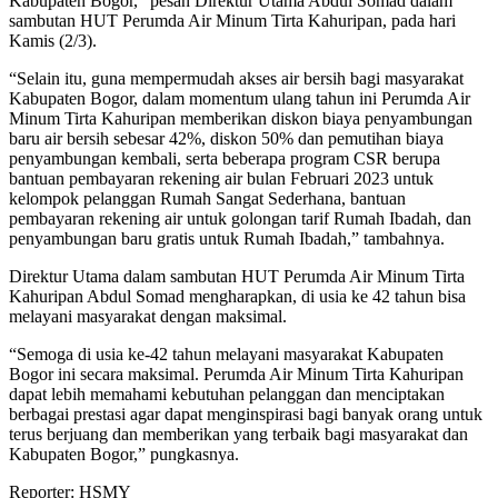
Kabupaten Bogor,” pesan Direktur Utama Abdul Somad dalam
sambutan HUT Perumda Air Minum Tirta Kahuripan, pada hari
Kamis (2/3).
“Selain itu, guna mempermudah akses air bersih bagi masyarakat
Kabupaten Bogor, dalam momentum ulang tahun ini Perumda Air
Minum Tirta Kahuripan memberikan diskon biaya penyambungan
baru air bersih sebesar 42%, diskon 50% dan pemutihan biaya
penyambungan kembali, serta beberapa program CSR berupa
bantuan pembayaran rekening air bulan Februari 2023 untuk
kelompok pelanggan Rumah Sangat Sederhana, bantuan
pembayaran rekening air untuk golongan tarif Rumah Ibadah, dan
penyambungan baru gratis untuk Rumah Ibadah,” tambahnya.
Direktur Utama dalam sambutan HUT Perumda Air Minum Tirta
Kahuripan Abdul Somad mengharapkan, di usia ke 42 tahun bisa
melayani masyarakat dengan maksimal.
“Semoga di usia ke-42 tahun melayani masyarakat Kabupaten
Bogor ini secara maksimal. Perumda Air Minum Tirta Kahuripan
dapat lebih memahami kebutuhan pelanggan dan menciptakan
berbagai prestasi agar dapat menginspirasi bagi banyak orang untuk
terus berjuang dan memberikan yang terbaik bagi masyarakat dan
Kabupaten Bogor,” pungkasnya.
Reporter: HSMY