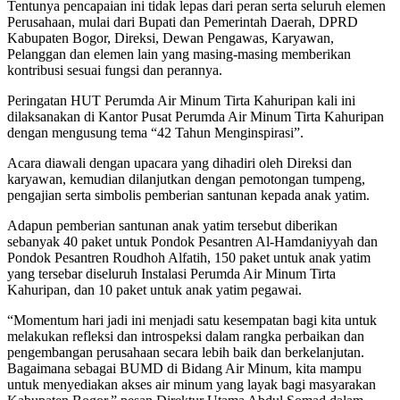
Tentunya pencapaian ini tidak lepas dari peran serta seluruh elemen
Perusahaan, mulai dari Bupati dan Pemerintah Daerah, DPRD
Kabupaten Bogor, Direksi, Dewan Pengawas, Karyawan,
Pelanggan dan elemen lain yang masing-masing memberikan
kontribusi sesuai fungsi dan perannya.
Peringatan HUT Perumda Air Minum Tirta Kahuripan kali ini
dilaksanakan di Kantor Pusat Perumda Air Minum Tirta Kahuripan
dengan mengusung tema “42 Tahun Menginspirasi”.
Acara diawali dengan upacara yang dihadiri oleh Direksi dan
karyawan, kemudian dilanjutkan dengan pemotongan tumpeng,
pengajian serta simbolis pemberian santunan kepada anak yatim.
Adapun pemberian santunan anak yatim tersebut diberikan
sebanyak 40 paket untuk Pondok Pesantren Al-Hamdaniyyah dan
Pondok Pesantren Roudhoh Alfatih, 150 paket untuk anak yatim
yang tersebar diseluruh Instalasi Perumda Air Minum Tirta
Kahuripan, dan 10 paket untuk anak yatim pegawai.
“Momentum hari jadi ini menjadi satu kesempatan bagi kita untuk
melakukan refleksi dan introspeksi dalam rangka perbaikan dan
pengembangan perusahaan secara lebih baik dan berkelanjutan.
Bagaimana sebagai BUMD di Bidang Air Minum, kita mampu
untuk menyediakan akses air minum yang layak bagi masyarakan