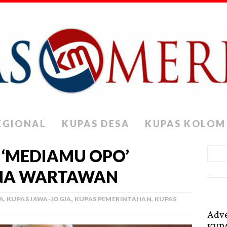
EGIONAL
KUPAS DESA
KUPAS KOLOM
 ‘MEDIAMU OPO’
INA WARTAWAN
A
,
KUPAS JAWA-JOGJA
,
KUPAS PEMERINTAHAN
,
KUPAS
Adve