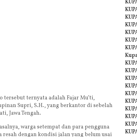
KUPA
KUPA
KUPA
KUP
KUPA
KUP
KUP
Kup
KUP
KUPA
KUPA
KUPA
KUPA
 tersebut ternyata adalah Fajar Mu’ti,
KUP
pinan Supri, S.H., yang berkantor di sebelah
KUPA
ti, Jawa Tengah.
KUPA
KUPA
 Pasalnya, warga setempat dan para pengguna
KUPA
sa resah dengan kondisi jalan yang belum usai