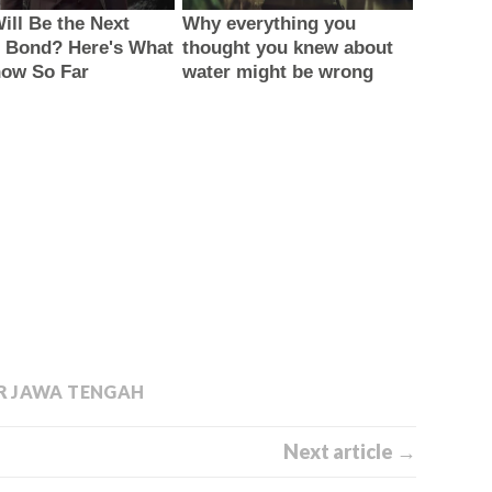
R JAWA TENGAH
Next article →