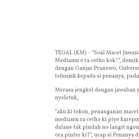
TEGAL (KM) – “Soal Macet Juwan
Mediamu e ra cetho kok!”, demik
dengan Ganjar Pranowo, Gubernu
telunjuk kepada si penanya, pada S
Merasa jengkel dengan jawaban y
nyeletuk,
“aku ki tekon, penanganan macet
mediamu ra cetho ki piye karep
dalane tak pindah no langit ngon
ora pinter ki?”, ucap si Penanya 