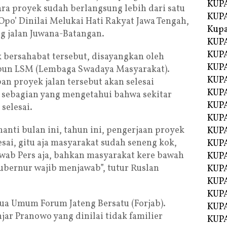
KUPA
ra proyek sudah berlangsung lebih dari satu
KUPA
po’ Dinilai Melukai Hati Rakyat Jawa Tengah,
Kupa
g jalan Juwana-Batangan.
KUPA
KUPA
k bersahabat tersebut, disayangkan oleh
KUPA
upun LSM (Lembaga Swadaya Masyarakat).
KUPA
an proyek jalan tersebut akan selesai
KUPA
sebagian yang mengetahui bahwa sekitar
KUP
selesai.
KUP
nti bulan ini, tahun ini, pengerjaan proyek
KUPA
sai, gitu aja masyarakat sudah seneng kok,
KUP
wab Pers aja, bahkan masyarakat kere bawah
KUP
ubernur wajib menjawab”, tutur Ruslan
KUP
KUPA
KUPA
tua Umum Forum Jateng Bersatu (Forjab).
KUPA
ar Pranowo yang dinilai tidak familier
KUPA