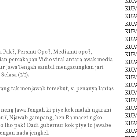
KUP
KUP
KUP
KUPA
KUPA
KUP
KUP
a Pak?, Persmu Opo?, Mediamu opo?,
KUPA
ian percakapan Vidio viral antara awak media
KUPA
r Jawa Tengah sambil mengacungkan jari
KUPA
elasa (1/1).
KUPA
KUPA
ang tak menjawab tersebut, si penanya lantas
KUPA
KUPA
KUPA
 neng Jawa Tengah ki piye kok malah ngarani
KUPA
mu?, Njawab gampang, ben Ra macet ngko
KUP
o lho pak! Dadi gubernur kok piye to jawabe
KUP
dengan nada jengkel.