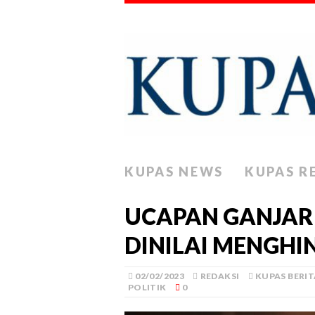
KUPAS NEWS
KUPAS R
UCAPAN GANJAR
DINILAI MENGH
02/02/2023
REDAKSI
KUPAS BERIT
POLITIK
0