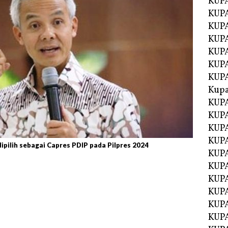
KUP
KUP
KUPA
KUPA
KUP
KUPA
KUP
Kupa
KUPA
KUPA
KUPA
KUPA
pilih sebagai Capres PDIP pada Pilpres 2024
KUP
KUPA
KUPA
KUPA
KUP
KUP