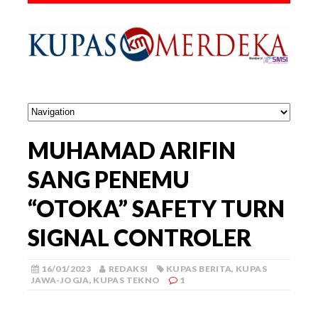
MUHAMAD ARIFIN
SANG PENEMU
“OTOKA” SAFETY TURN
SIGNAL CONTROLER
16/01/2023
REDAKSI
KUPAS BERITA
,
KUPAS
JAWA-JOGJA
,
KUPAS TEKNO
1