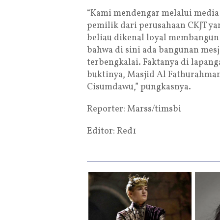
“Kami mendengar melalui media
pemilik dari perusahaan CKJT yan
beliau dikenal loyal membangun
bahwa di sini ada bangunan mesj
terbengkalai. Faktanya di lapanga
buktinya, Masjid Al Fathurahman 
Cisumdawu,” pungkasnya.
Reporter: Marss/timsbi
Editor: Red1