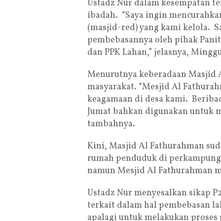
Ustadz Nur dalam kesempatan t
ibadah. “Saya ingin mencurahka
(masjid-red) yang kami kelola. 
pembebasannya oleh pihak Paniti
dan PPK Lahan,” jelasnya, Minggu 
Menurutnya keberadaan Masjid A
masyarakat. “Mesjid Al Fathurah
keagamaan di desa kami. Beribad
Jumat bahkan digunakan untuk m
tambahnya.
Kini, Masjid Al Fathurahman sud
rumah penduduk di perkampungan 
namun Mesjid Al Fathurahman ma
Ustadz Nur menyesalkan sikap P2
terkait dalam hal pembebasan la
apalagi untuk melakukan proses