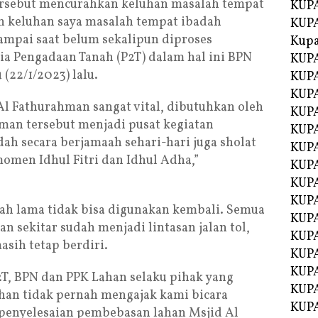
ersebut mencurahkan keluhan masalah tempat
KUPA
n keluhan saya masalah tempat ibadah
KUPA
Sampai saat belum sekalipun diproses
Kupa
a Pengadaan Tanah (P2T) dalam hal ini BPN
KUPA
(22/1/2023) lalu.
KUPA
KUPA
l Fathurahman sangat vital, dibutuhkan oleh
KUPA
man tersebut menjadi pusat kegiatan
KUPA
ah secara berjamaah sehari-hari juga sholat
KUP
omen Idhul Fitri dan Idhul Adha,”
KUP
KUPA
KUP
ah lama tidak bisa digunakan kembali. Semua
KUP
sekitar sudah menjadi lintasan jalan tol,
KUP
sih tetap berdiri.
KUPA
KUPA
T, BPN dan PPK Lahan selaku pihak yang
KUPA
han tidak pernah mengajak kami bicara
KUPA
 penyelesaian pembebasan lahan Msjid Al