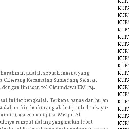
KUP
KUP
KUP
KUPA
KUPA
KUP
KUP
KUPA
KUPA
KUPA
hurahman adalah sebuah masjid yang
KUPA
sa Ciherang Kecamatan Sumedang Selatan
KUPA
dengan lintasan tol Cisumdawu KM 174.
KUPA
KUPA
aat ini terbengkalai. Terkena panas dan hujan
KUPA
 sudah makin berkurang akibat jatuh dan kayu-
KUPA
lain itu, akses menuju ke Mesjid Al
KUP
uhnya rumput ilalang yang makin lebat
KUP