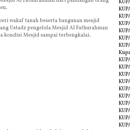
Mesjid Al Fathurahman dari pandangan orang
KUPA
wu.
KUPA
KUPA
mberi wakaf tanah beserta bangunan mesjid
KUP
ang Ustadz pengelola Mesjid Al Fathurahman
KUPA
kondisi Mesjid sampai terbengkalai.
KUP
KUP
Kup
KUP
KUPA
KUPA
KUPA
KUPA
KUP
KUPA
KUPA
KUPA
KUPA