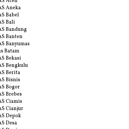
AS Aceh
AS Aneka
S Babel
S Bali
AS Bandung
S Banten
AS Banyumas
s Batam
S Bekasi
S Bengkulu
S Berita
S Bisnis
AS Bogor
S Brebes
S Ciamis
S Cianjur
AS Depok
AS Desa