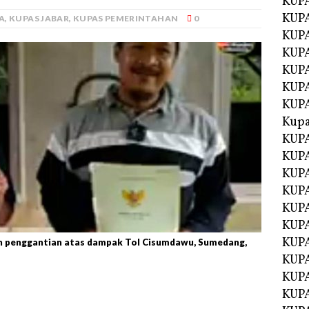
KUP
KUP
A
,
KUPAS JABAR
,
KUPAS PEMERINTAHAN
0
KUPA
KUPA
KUP
KUPA
KUP
Kupa
KUPA
KUPA
KUPA
KUPA
KUP
KUPA
KUPA
n penggantian atas dampak Tol Cisumdawu, Sumedang,
KUPA
KUP
KUP