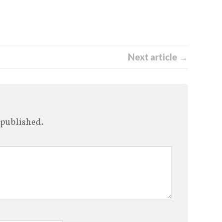
Next article →
 published.