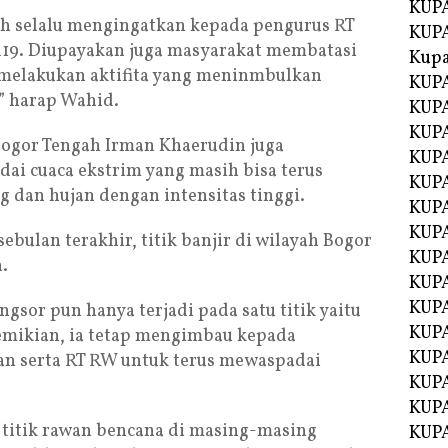
KUPA
ah selalu mengingatkan kepada pengurus RT
KUPA
id19. Diupayakan juga masyarakat membatasi
Kupa
k melakukan aktifita yang meninmbulkan
KUPA
,” harap Wahid.
KUPA
KUPA
Bogor Tengah Irman Khaerudin juga
KUPA
i cuaca ekstrim yang masih bisa terus
KUPA
g dan hujan dengan intensitas tinggi.
KUP
KUP
bulan terakhir, titik banjir di wilayah Bogor
KUPA
.
KUP
KUP
gsor pun hanya terjadi pada satu titik yaitu
KUP
emikian, ia tetap mengimbau kepada
KUPA
han serta RT RW untuk terus mewaspadai
KUPA
KUPA
 titik rawan bencana di masing-masing
KUPA