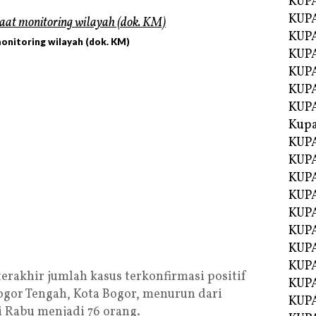
KUP
KUP
KUPA
nitoring wilayah (dok. KM)
KUPA
KUP
KUPA
KUP
Kupa
KUPA
KUPA
KUPA
KUPA
KUP
KUPA
KUPA
KUPA
erakhir jumlah kasus terkonfirmasi positif
KUP
ogor Tengah, Kota Bogor, menurun dari
KUP
i Rabu menjadi 76 orang.