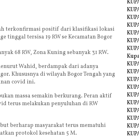
KUPA
KUPA
KUPA
KUP
h terkonfirmasi positif dari klasifikasi lokasi
KUPA
e tinggal tersisa 19 RW se Kecamatan Bogor
KUP
KUP
anyak 68 RW, Zona Kuning sebanyak 31 RW.
Kup
KUP
menurut Wahid, berdampak dari adanya
KUPA
ogor. Khususnya di wilayah Bogor Tengah yang
KUPA
nan covid ini.
KUPA
KUPA
kan massa semakin berkurang. Peran aktif
KUP
ovid terus melakukan penyuluhan di RW
KUPA
KUPA
but berharap masyarakat terus mematuhi
KUPA
atkan protokol kesehatan 5 M.
KUPA