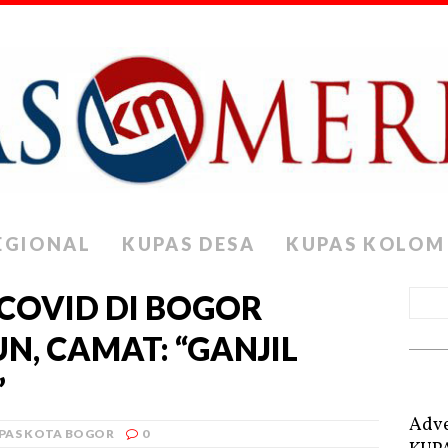
EGIONAL
KUPAS DESA
KUPAS KOLOM
 COVID DI BOGOR
, CAMAT: “GANJIL
”
Adve
PAS KOTA BOGOR
0