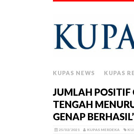
KUPAS NEWS
KUPAS R
JUMLAH POSITIF
TENGAH MENURUN
GENAP BERHASIL
25/02/2021
KUPAS MERDEKA
KU