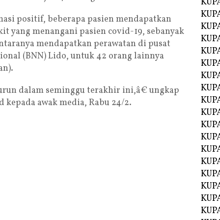
KUP
KUP
masi positif, beberapa pasien mendapatkan
KUP
it yang menangani pasien covid-19, sebanyak
KUPA
antaranya mendapatkan perawatan di pusat
KUPA
ional (BNN) Lido, untuk 42 orang lainnya
KUP
an).
KUP
KUPA
un dalam seminggu terakhir ini,â€ ungkap
KUPA
 kepada awak media, Rabu 24/2.
KUPA
KUPA
KUPA
KUPA
KUPA
KUPA
KUPA
KUP
KUP