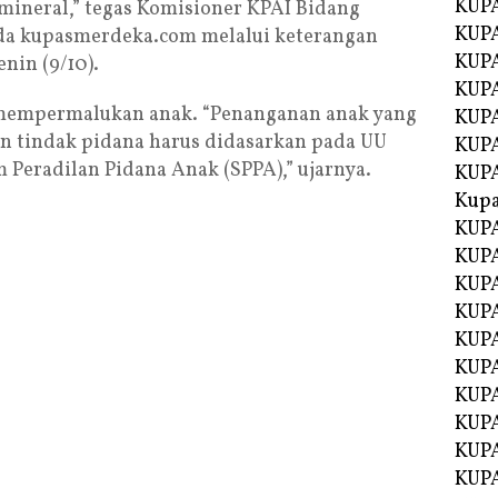
KUPA
mineral,” tegas Komisioner KPAI Bidang
KUPA
ada kupasmerdeka.com melalui keterangan
KUPA
nin (9/10).
KUP
i mempermalukan anak. “Penanganan anak yang
KUPA
n tindak pidana harus didasarkan pada UU
KUP
 Peradilan Pidana Anak (SPPA),” ujarnya.
KUP
Kup
KUP
KUPA
KUPA
KUPA
KUPA
KUP
KUPA
KUPA
KUPA
KUPA