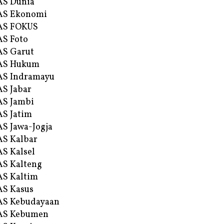
AS Dunia
AS Ekonomi
AS FOKUS
S Foto
S Garut
AS Hukum
AS Indramayu
S Jabar
S Jambi
S Jatim
S Jawa-Jogja
S Kalbar
S Kalsel
S Kalteng
S Kaltim
S Kasus
AS Kebudayaan
AS Kebumen