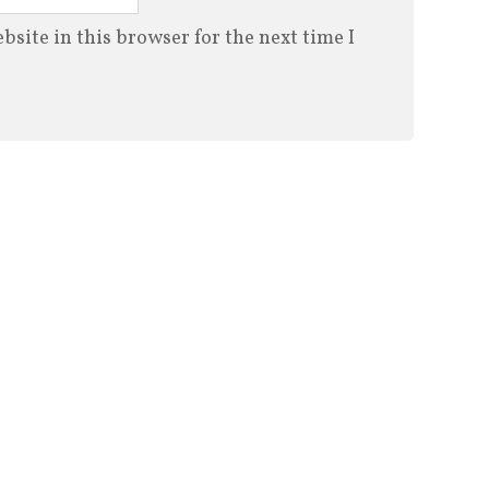
site in this browser for the next time I