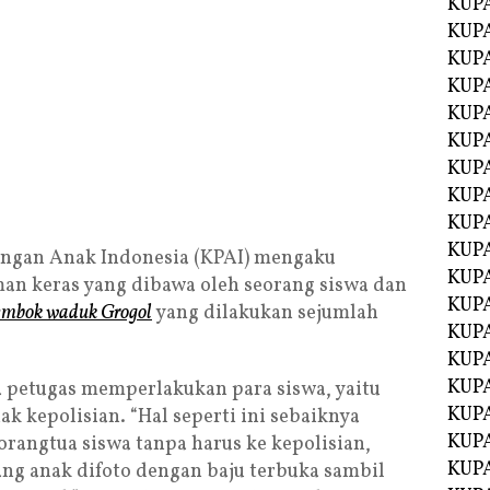
KUP
KUP
KUP
KUPA
KUPA
KUP
KUP
KUPA
KUPA
KUPA
ungan Anak Indonesia (KPAI) mengaku
KUPA
an keras yang dibawa oleh seorang siswa dan
KUPA
 tembok waduk Grogol
yang dilakukan sejumlah
KUPA
KUPA
KUPA
petugas memperlakukan para siswa, yaitu
KUPA
 kepolisian. “Hal seperti ini sebaiknya
KUP
orangtua siswa tanpa harus ke kepolisian,
KUP
ng anak difoto dengan baju terbuka sambil