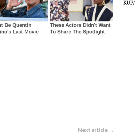
KUPA
Next article →