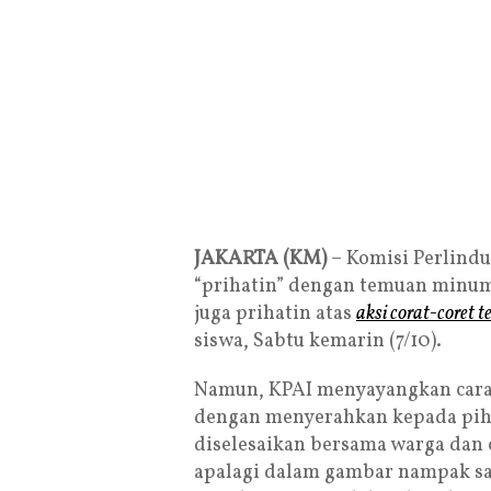
JAKARTA (KM)
– Komisi Perlind
“prihatin” dengan temuan minum
juga prihatin atas
aksi corat-coret
siswa, Sabtu kemarin (7/10).
Namun, KPAI menyayangkan cara 
dengan menyerahkan kepada pihak
diselesaikan bersama warga dan 
apalagi dalam gambar nampak sa