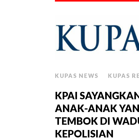
KUPAS NEWS
KUPAS R
KPAI SAYANGKA
ANAK-ANAK YAN
TEMBOK DI WAD
KEPOLISIAN