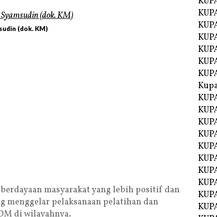
KUP
KUP
KUPA
udin (dok. KM)
KUPA
KUP
KUPA
KUP
Kupa
KUPA
KUPA
KUPA
KUPA
KUP
KUPA
KUPA
KUPA
erdayaan masyarakat yang lebih positif dan
KUP
g menggelar pelaksanaan pelatihan dan
KUP
DM di wilayahnya.