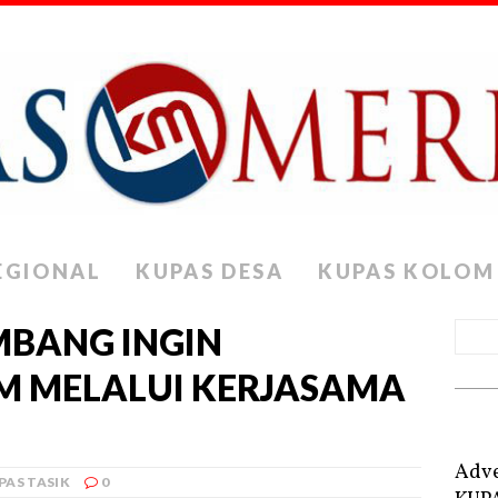
EGIONAL
KUPAS DESA
KUPAS KOLOM
BANG INGIN
M MELALUI KERJASAMA
Adve
PAS TASIK
0