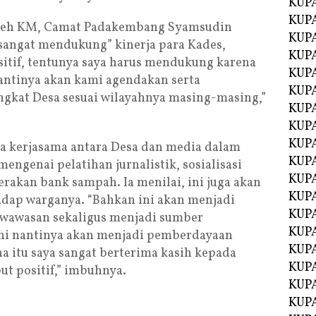
KUP
KUP
 oleh KM, Camat Padakembang Syamsudin
KUP
angat mendukung” kinerja para Kades,
KUPA
ositif, tentunya saya harus mendukung karena
KUPA
antinya akan kami agendakan serta
KUP
gkat Desa sesuai wilayahnya masing-masing,”
KUP
KUPA
KUPA
ya kerjasama antara Desa dan media dalam
KUPA
mengenai pelatihan jurnalistik, sosialisasi
KUPA
rakan bank sampah. Ia menilai, ini juga akan
KUPA
adap warganya. “Bahkan ini akan menjadi
KUPA
wawasan sekaligus menjadi sumber
KUPA
ini nantinya akan menjadi pemberdayaan
KUPA
a itu saya sangat berterima kasih kepada
KUPA
t positif,” imbuhnya.
KUP
KUP