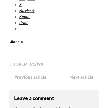
X
Facebook
Email
Print
Like this:
KOREM 071/WK
← Previous article
Next article →
Leave a comment