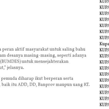
KUPA
KUPA
KUPA
KUP
KUPA
KUP
KUP
Kup
peran aktif masyarakat untuk saling bahu
KUP
 desanya masing-masing, seperti adanya
KUPA
a (BUMDES) untuk mensejahterakan
KUPA
t,” jelasnya.
KUPA
KUPA
h pemuda diharap ikut berperan serta
KUP
baik itu ADD, DD, Banprov maupun uang RT.
KUPA
KUPA
KUPA
KUPA