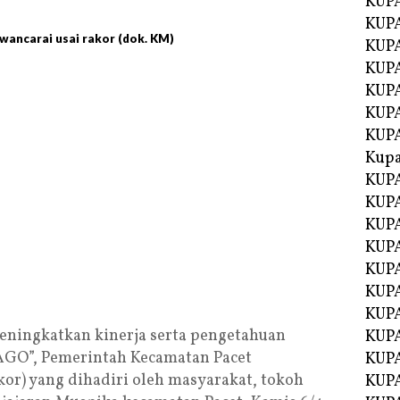
KUP
KUP
ancarai usai rakor (dok. KM)
KUPA
KUPA
KUP
KUPA
KUP
Kupa
KUPA
KUPA
KUPA
KUPA
KUP
KUPA
KUPA
ningkatkan kinerja serta pengetahuan
KUPA
JAGO”, Pemerintah Kecamatan Pacet
KUP
or) yang dihadiri oleh masyarakat, tokoh
KUP