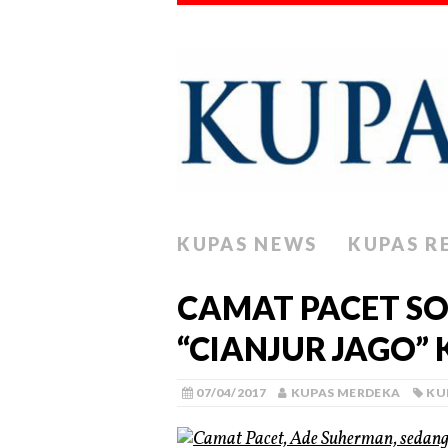
KUPAS NEWS
KUPAS R
CAMAT PACET SO
“CIANJUR JAGO” 
07/04/2017
KUPAS MERDEKA
KU