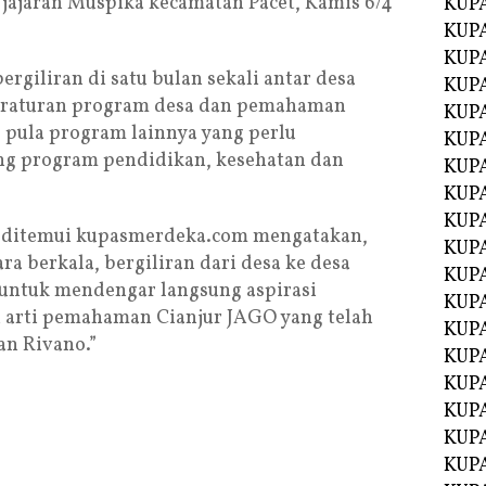
jajaran Muspika kecamatan Pacet, Kamis 6/4
KUP
KUP
KUP
rgiliran di satu bulan sekali antar desa
KUPA
eraturan program desa dan pemahaman
KUPA
s pula program lainnya yang perlu
KUP
tang program pendidikan, kesehatan dan
KUP
KUPA
KUPA
 ditemui kupasmerdeka.com mengatakan,
KUPA
a berkala, bergiliran dari desa ke desa
KUPA
h untuk mendengar langsung aspirasi
KUPA
n arti pemahaman Cianjur JAGO yang telah
KUPA
an Rivano.”
KUPA
KUPA
KUPA
KUP
KUP