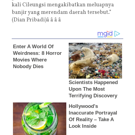
kali Cileungsi mengakibatkan meluapnya
banjir yang merendam daerah tersebut.”
(Dian Pribadi)â â â â