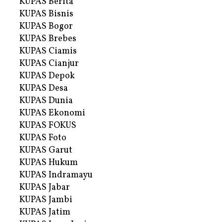
KUPAS Berita
KUPAS Bisnis
KUPAS Bogor
KUPAS Brebes
KUPAS Ciamis
KUPAS Cianjur
KUPAS Depok
KUPAS Desa
KUPAS Dunia
KUPAS Ekonomi
KUPAS FOKUS
KUPAS Foto
KUPAS Garut
KUPAS Hukum
KUPAS Indramayu
KUPAS Jabar
KUPAS Jambi
KUPAS Jatim