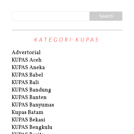
KATEGORI KUPAS
Advertorial
KUPAS Aceh
KUPAS Aneka
KUPAS Babel
KUPAS Bali
KUPAS Bandung
KUPAS Banten
KUPAS Banyumas
Kupas Batam
KUPAS Bekasi
KUPAS Bengkulu