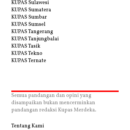
KUPAS Sulawesi
KUPAS Sumatera
KUPAS Sumbar
KUPAS Sumsel
KUPAS Tangerang
KUPAS Tanjungbalai
KUPAS Tasik
KUPAS Tekno
KUPAS Ternate
Semua pandangan dan opini yang
disampaikan bukan mencerminkan
pandangan redaksi Kupas Merdeka.
Tentang Kami