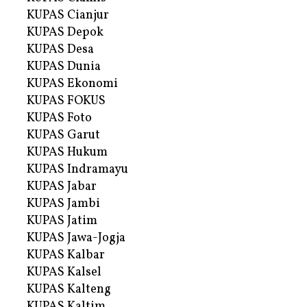
KUPAS Cianjur
KUPAS Depok
KUPAS Desa
KUPAS Dunia
KUPAS Ekonomi
KUPAS FOKUS
KUPAS Foto
KUPAS Garut
KUPAS Hukum
KUPAS Indramayu
KUPAS Jabar
KUPAS Jambi
KUPAS Jatim
KUPAS Jawa-Jogja
KUPAS Kalbar
KUPAS Kalsel
KUPAS Kalteng
KUPAS Kaltim