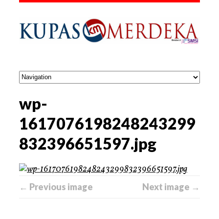
wp-
1617076198248243299
832396651597.jpg
← Previous image
Next image →