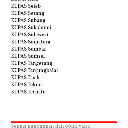
KUPAS Seleb
KUPAS Serang
KUPAS Subang
KUPAS Sukabumi
KUPAS Sulawesi
KUPAS Sumatera
KUPAS Sumbar
KUPAS Sumsel
KUPAS Tangerang
KUPAS Tanjungbalai
KUPAS Tasik
KUPAS Tekno
KUPAS Ternate
Semua pandangan dan opini yang