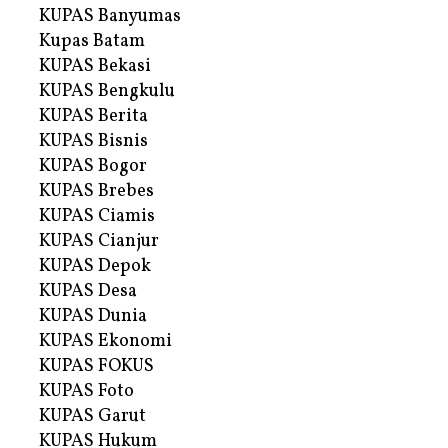
KUPAS Banyumas
Kupas Batam
KUPAS Bekasi
KUPAS Bengkulu
KUPAS Berita
KUPAS Bisnis
KUPAS Bogor
KUPAS Brebes
KUPAS Ciamis
KUPAS Cianjur
KUPAS Depok
KUPAS Desa
KUPAS Dunia
KUPAS Ekonomi
KUPAS FOKUS
KUPAS Foto
KUPAS Garut
KUPAS Hukum