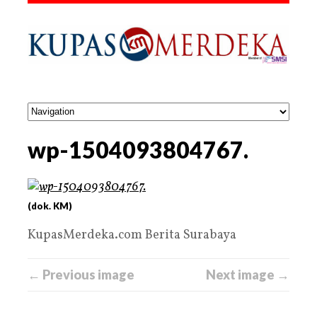
wp-1504093804767.
(dok. KM)
KupasMerdeka.com Berita Surabaya
← Previous image
Next image →