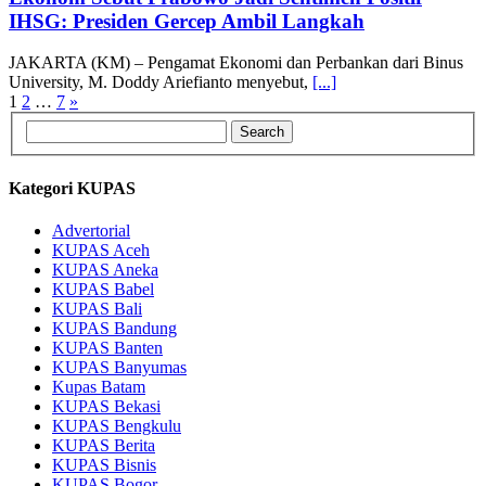
IHSG: Presiden Gercep Ambil Langkah
JAKARTA (KM) – Pengamat Ekonomi dan Perbankan dari Binus
University, M. Doddy Ariefianto menyebut,
[...]
Posts
1
2
…
7
»
pagination
Kategori KUPAS
Advertorial
KUPAS Aceh
KUPAS Aneka
KUPAS Babel
KUPAS Bali
KUPAS Bandung
KUPAS Banten
KUPAS Banyumas
Kupas Batam
KUPAS Bekasi
KUPAS Bengkulu
KUPAS Berita
KUPAS Bisnis
KUPAS Bogor