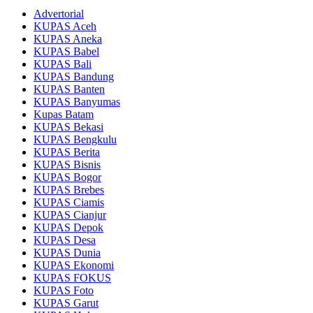
Advertorial
KUPAS Aceh
KUPAS Aneka
KUPAS Babel
KUPAS Bali
KUPAS Bandung
KUPAS Banten
KUPAS Banyumas
Kupas Batam
KUPAS Bekasi
KUPAS Bengkulu
KUPAS Berita
KUPAS Bisnis
KUPAS Bogor
KUPAS Brebes
KUPAS Ciamis
KUPAS Cianjur
KUPAS Depok
KUPAS Desa
KUPAS Dunia
KUPAS Ekonomi
KUPAS FOKUS
KUPAS Foto
KUPAS Garut