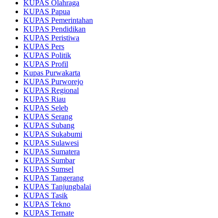
KUPAS Olahraga
KUPAS Papua
KUPAS Pemerintahan
KUPAS Pendidikan
KUPAS Peristiwa
KUPAS Pers
KUPAS Politik
KUPAS Profil
Kupas Purwakarta
KUPAS Purworejo
KUPAS Regional
KUPAS Riau
KUPAS Seleb
KUPAS Serang
KUPAS Subang
KUPAS Sukabumi
KUPAS Sulawesi
KUPAS Sumatera
KUPAS Sumbar
KUPAS Sumsel
KUPAS Tangerang
KUPAS Tanjungbalai
KUPAS Tasik
KUPAS Tekno
KUPAS Ternate