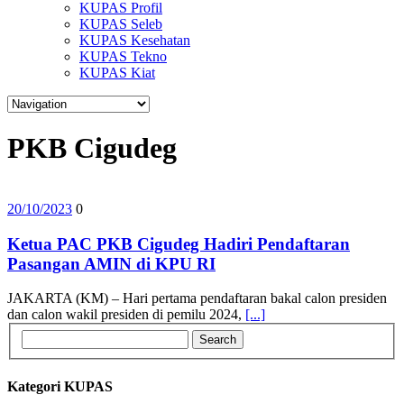
KUPAS Profil
KUPAS Seleb
KUPAS Kesehatan
KUPAS Tekno
KUPAS Kiat
PKB Cigudeg
20/10/2023
0
Ketua PAC PKB Cigudeg Hadiri Pendaftaran
Pasangan AMIN di KPU RI
JAKARTA (KM) – Hari pertama pendaftaran bakal calon presiden
dan calon wakil presiden di pemilu 2024,
[...]
Kategori KUPAS