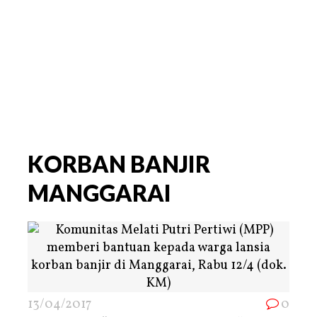
KORBAN BANJIR
MANGGARAI
13/04/2017
0