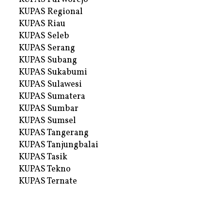
KUPAS Regional
KUPAS Riau
KUPAS Seleb
KUPAS Serang
KUPAS Subang
KUPAS Sukabumi
KUPAS Sulawesi
KUPAS Sumatera
KUPAS Sumbar
KUPAS Sumsel
KUPAS Tangerang
KUPAS Tanjungbalai
KUPAS Tasik
KUPAS Tekno
KUPAS Ternate