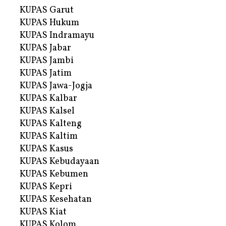
KUPAS Garut
KUPAS Hukum
KUPAS Indramayu
KUPAS Jabar
KUPAS Jambi
KUPAS Jatim
KUPAS Jawa-Jogja
KUPAS Kalbar
KUPAS Kalsel
KUPAS Kalteng
KUPAS Kaltim
KUPAS Kasus
KUPAS Kebudayaan
KUPAS Kebumen
KUPAS Kepri
KUPAS Kesehatan
KUPAS Kiat
KUPAS Kolom