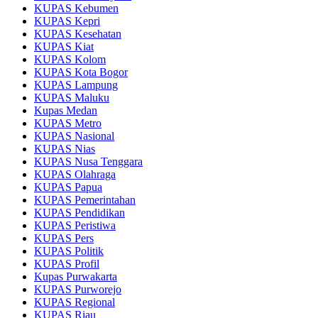
KUPAS Kebumen
KUPAS Kepri
KUPAS Kesehatan
KUPAS Kiat
KUPAS Kolom
KUPAS Kota Bogor
KUPAS Lampung
KUPAS Maluku
Kupas Medan
KUPAS Metro
KUPAS Nasional
KUPAS Nias
KUPAS Nusa Tenggara
KUPAS Olahraga
KUPAS Papua
KUPAS Pemerintahan
KUPAS Pendidikan
KUPAS Peristiwa
KUPAS Pers
KUPAS Politik
KUPAS Profil
Kupas Purwakarta
KUPAS Purworejo
KUPAS Regional
KUPAS Riau