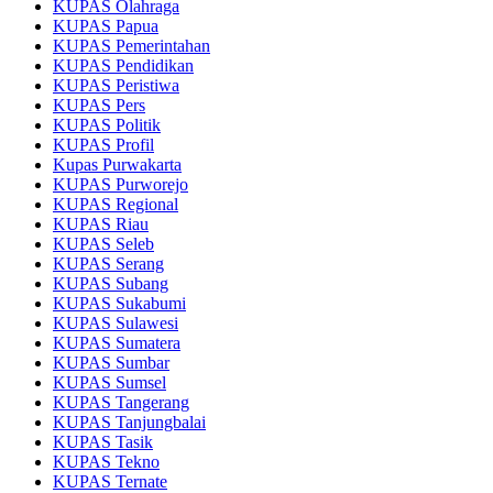
KUPAS Olahraga
KUPAS Papua
KUPAS Pemerintahan
KUPAS Pendidikan
KUPAS Peristiwa
KUPAS Pers
KUPAS Politik
KUPAS Profil
Kupas Purwakarta
KUPAS Purworejo
KUPAS Regional
KUPAS Riau
KUPAS Seleb
KUPAS Serang
KUPAS Subang
KUPAS Sukabumi
KUPAS Sulawesi
KUPAS Sumatera
KUPAS Sumbar
KUPAS Sumsel
KUPAS Tangerang
KUPAS Tanjungbalai
KUPAS Tasik
KUPAS Tekno
KUPAS Ternate