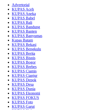
Advertorial
KUPAS Aceh
KUPAS Aneka
KUPAS Babel
KUPAS Bali
KUPAS Bandung
KUPAS Banten
KUPAS Banyumas
Kupas Batam
KUPAS Bekasi
KUPAS Bengkulu
KUPAS Berita
KUPAS Bisnis
KUPAS Bogor
KUPAS Brebes
KUPAS Ciamis
KUPAS Cianjur
KUPAS Depok
KUPAS Desa
KUPAS Dunia
KUPAS Ekonomi
KUPAS FOKUS
KUPAS Foto
KUPAS Garut