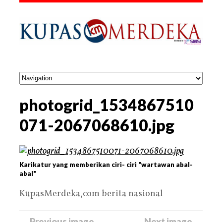
photogrid_1534867510
071-2067068610.jpg
Karikatur yang memberikan ciri- ciri "wartawan abal-
abal"
KupasMerdeka,com berita nasional
← Previous image
Next image →