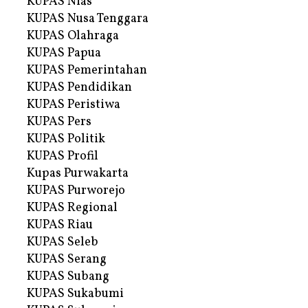
KUPAS Nias
KUPAS Nusa Tenggara
KUPAS Olahraga
KUPAS Papua
KUPAS Pemerintahan
KUPAS Pendidikan
KUPAS Peristiwa
KUPAS Pers
KUPAS Politik
KUPAS Profil
Kupas Purwakarta
KUPAS Purworejo
KUPAS Regional
KUPAS Riau
KUPAS Seleb
KUPAS Serang
KUPAS Subang
KUPAS Sukabumi