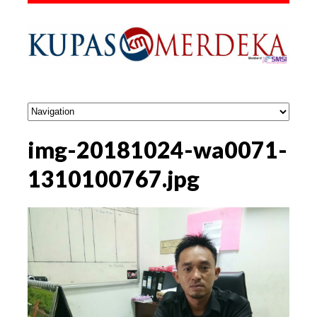
img-20181024-wa0071-
1310100767.jpg