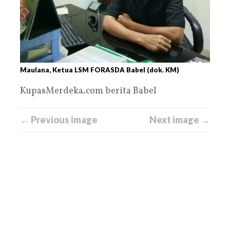
Maulana, Ketua LSM FORASDA Babel (dok. KM)
KupasMerdeka.com berita Babel
← Previous image
Next image →