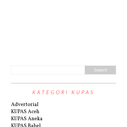
KATEGORI KUPAS
Advertorial
KUPAS Aceh
KUPAS Aneka
KUPAS Babel