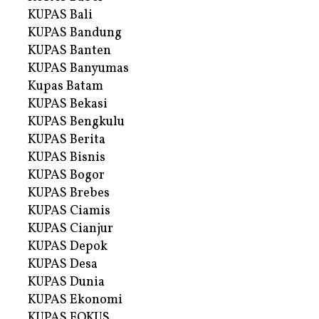
KUPAS Bali
KUPAS Bandung
KUPAS Banten
KUPAS Banyumas
Kupas Batam
KUPAS Bekasi
KUPAS Bengkulu
KUPAS Berita
KUPAS Bisnis
KUPAS Bogor
KUPAS Brebes
KUPAS Ciamis
KUPAS Cianjur
KUPAS Depok
KUPAS Desa
KUPAS Dunia
KUPAS Ekonomi
KUPAS FOKUS