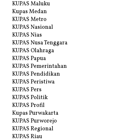
KUPAS Maluku
Kupas Medan
KUPAS Metro
KUPAS Nasional
KUPAS Nias
KUPAS Nusa Tenggara
KUPAS Olahraga
KUPAS Papua
KUPAS Pemerintahan
KUPAS Pendidikan
KUPAS Peristiwa
KUPAS Pers
KUPAS Politik
KUPAS Profil
Kupas Purwakarta
KUPAS Purworejo
KUPAS Regional
KUPAS Riau