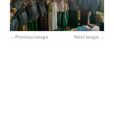
← Previous image
Next image →