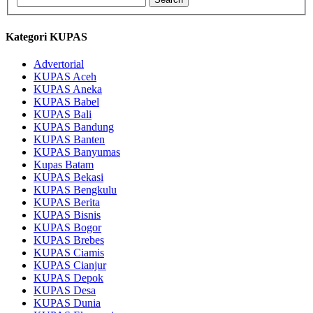
Kategori KUPAS
Advertorial
KUPAS Aceh
KUPAS Aneka
KUPAS Babel
KUPAS Bali
KUPAS Bandung
KUPAS Banten
KUPAS Banyumas
Kupas Batam
KUPAS Bekasi
KUPAS Bengkulu
KUPAS Berita
KUPAS Bisnis
KUPAS Bogor
KUPAS Brebes
KUPAS Ciamis
KUPAS Cianjur
KUPAS Depok
KUPAS Desa
KUPAS Dunia