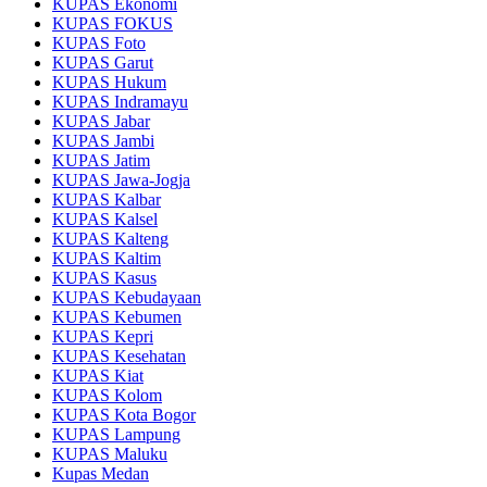
KUPAS Ekonomi
KUPAS FOKUS
KUPAS Foto
KUPAS Garut
KUPAS Hukum
KUPAS Indramayu
KUPAS Jabar
KUPAS Jambi
KUPAS Jatim
KUPAS Jawa-Jogja
KUPAS Kalbar
KUPAS Kalsel
KUPAS Kalteng
KUPAS Kaltim
KUPAS Kasus
KUPAS Kebudayaan
KUPAS Kebumen
KUPAS Kepri
KUPAS Kesehatan
KUPAS Kiat
KUPAS Kolom
KUPAS Kota Bogor
KUPAS Lampung
KUPAS Maluku
Kupas Medan