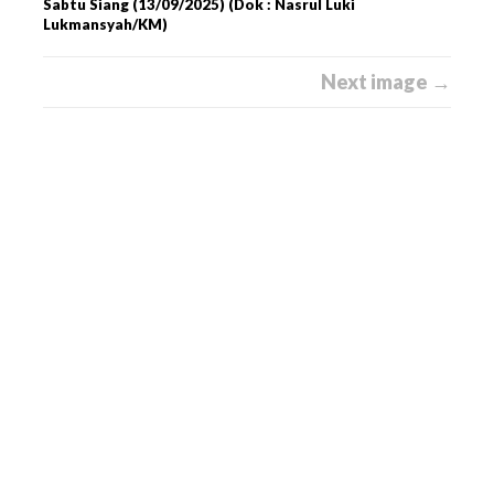
Sabtu Siang (13/09/2025) (Dok : Nasrul Luki
Lukmansyah/KM)
Next image →