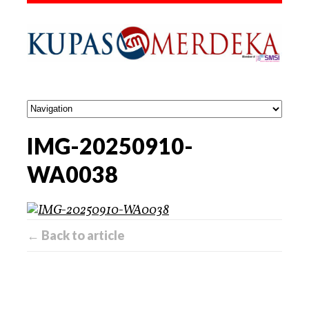
IMG-20250910-
WA0038
← Back to article